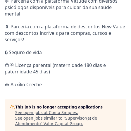
🍀 Parceria com a plataforma Vittude com diversos
psicólogos disponíveis para cuidar da sua saúde
mental
📱 Parceria com a plataforma de descontos New Value
com descontos incríveis para compras, cursos e
serviços!
🔒 Seguro de vida
👼🏼 Licença parental (maternidade 180 dias e
paternidade 45 dias)
🎒 Auxílio Creche
This job is no longer accepting applications
See open jobs at
Conta Simples
.
See open jobs similar to "
Supervisor(a) de
Atendimento
"
Valor Capital Group
.