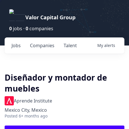
Valor Capital Group
0
jobs ·
0
companies
Jobs
Companies
Talent
My
alerts
Diseñador y montador de
muebles
Aprende Institute
Mexico City, Mexico
Posted
6+ months ago