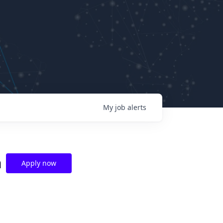
My
job
alerts
n
Apply now