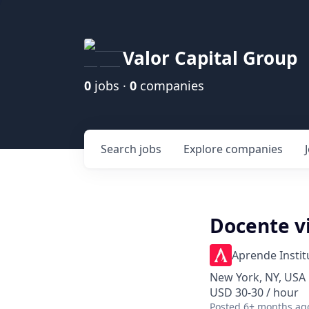
Valor Capital Group
0
jobs ·
0
companies
Search
jobs
Explore
companies
Docente vi
Aprende Instit
New York, NY, USA
USD 30-30 / hour
Posted
6+ months ag