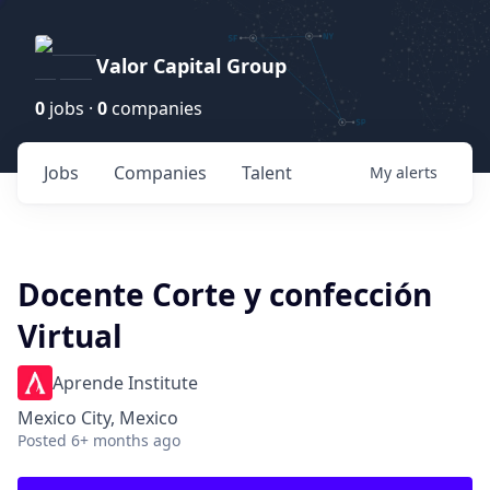
Valor Capital Group
0
jobs ·
0
companies
Jobs
Companies
Talent
My
alerts
Docente Corte y confección
Virtual
Aprende Institute
Mexico City, Mexico
Posted
6+ months ago