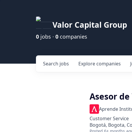
Valor Capital Group
0
jobs ·
0
companies
Search
jobs
Explore
companies
Asesor de 
Aprende Instit
Customer Service
Bogotá, Bogota, C
Posted
6+ months ag