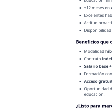
Educación mí
+12 meses en
Excelentes hab
Actitud proacti
Disponibilidad
Beneficios que
Modalidad
híb
Contrato
inde
Salario base 
Formación cont
Acceso gratui
Oportunidad d
educación.
¿Listo para marc