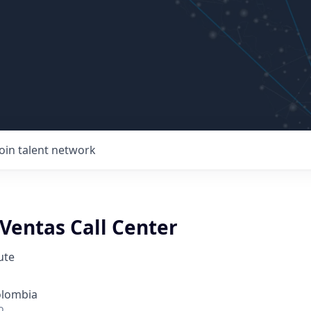
Join talent network
Ventas Call Center
ute
olombia
o