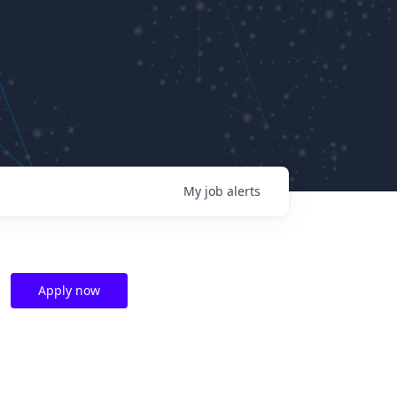
My
job
alerts
Apply now