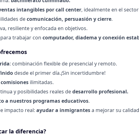
nima:
bachillerato culminado.
ventas intangibles por call center
, idealmente en el sector
ilidades de
comunicación, persuasión y cierre
.
va, resiliente y enfocada en objetivos.
 para trabajar con
computador, diadema y conexión estab
 ofrecemos
rida
: combinación flexible de presencial y remoto.
finido
desde el primer día.¡Sin incertidumbre!
+ comisiones
ilimitadas.
inua y posibilidades reales de
desarrollo profesional.
to a nuestros programas educativos
.
e impacto real:
ayudar a inmigrantes
a mejorar su calidad
ar la diferencia?