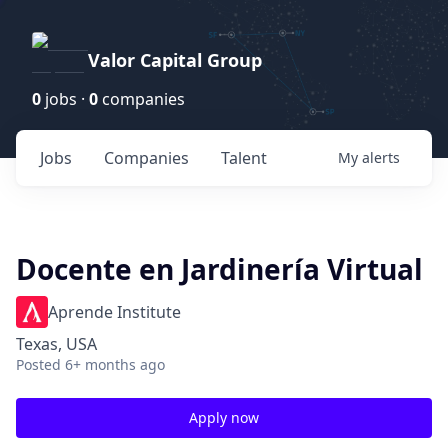
Valor Capital Group
0
jobs ·
0
companies
Jobs
Companies
Talent
My
alerts
Docente en Jardinería Virtual
Aprende Institute
Texas, USA
Posted
6+ months ago
Apply now