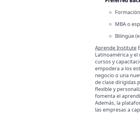
Preferred Ba
Formación 
MBA o espe
Bilingüe (e
Aprende Institute
E
Latinoamérica y e
cursos y capacitac
empodera a los est
negocio o una nuev
de clase dirigidas 
flexible y personal
fomenta el aprendiz
Además, la platafo
las empresas a capa