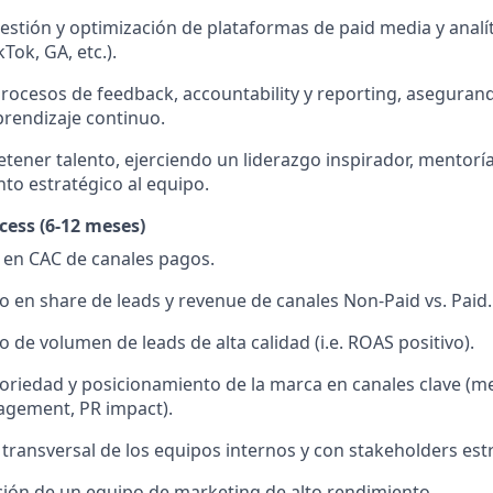
gestión y optimización de plataformas de paid media y analí
Tok, GA, etc.).
ocesos de feedback, accountability y reporting, asegurando
prendizaje continuo.
etener talento, ejerciendo un liderazgo inspirador, mentoría
o estratégico al equipo.
cess (6-12 meses)
 en CAC de canales pagos.
 en share de leads y revenue de canales Non-Paid vs. Paid.
 de volumen de leads de alta calidad (i.e. ROAS positivo).
riedad y posicionamiento de la marca en canales clave (me
agement, PR impact).
 transversal de los equipos internos y con stakeholders est
ión de un equipo de marketing de alto rendimiento.