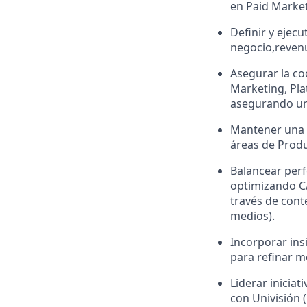
en Paid Marketi
Definir y ejecu
negocio,reven
Asegurar la co
Marketing, Pla
asegurando una
Mantener una c
áreas de Produ
Balancear perf
optimizando CA
través de conte
medios).
Incorporar ins
para refinar m
Liderar iniciat
con Univisión 