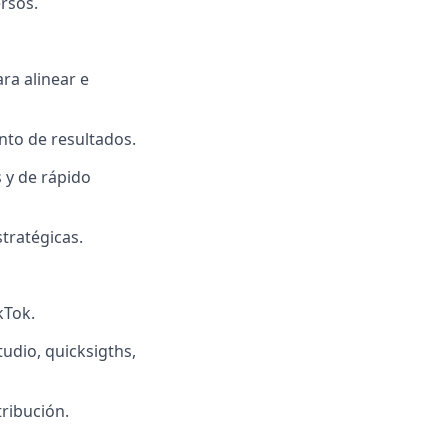
ersos.
ra alinear e
ento de resultados.
 y de rápido
tratégicas.
kTok.
tudio, quicksigths,
ribución.