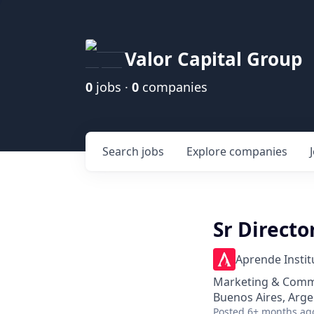
Valor Capital Group
0
jobs ·
0
companies
Search
jobs
Explore
companies
Sr Directo
Aprende Instit
Marketing & Comm
Buenos Aires, Arge
Posted
6+ months ag