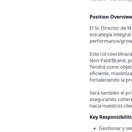
Position Overvie
El Sr. Director de 
estrategia integra
performance/growt
Este rol coordinar
Non-Paid/Brand, pr
Tendrá como objeti
eficiente, maximiz
fortaleciendo la pr
Será también el pr
asegurando coheren
hacia nuestros clie
Key Responsibiliti
Gestionar y se