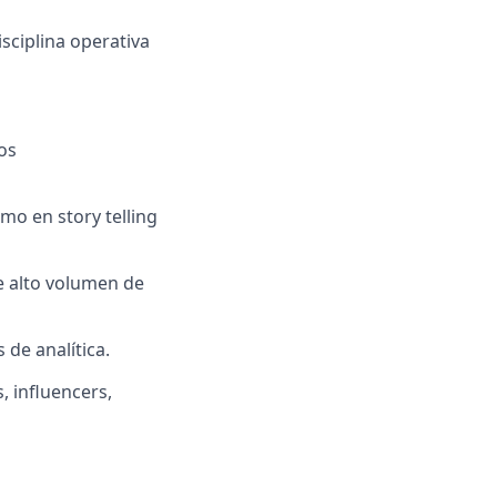
sciplina operativa
os
o en story telling
e alto volumen de
de analítica.
, influencers,