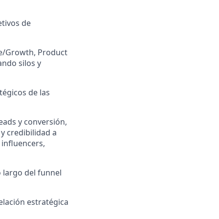
etivos de
ce/Growth, Product
ndo silos y
égicos de las
eads y conversión,
 credibilidad a
 influencers,
 largo del funnel
elación estratégica