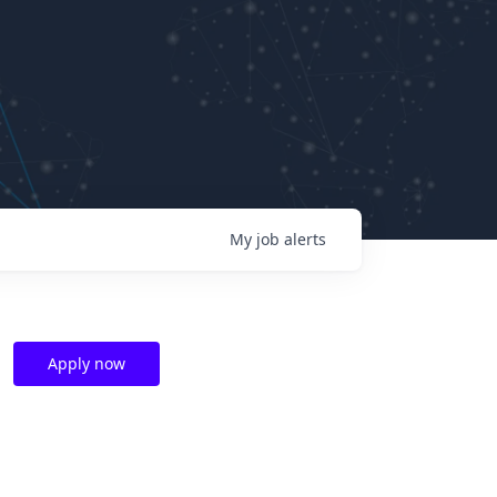
My
job
alerts
Apply now