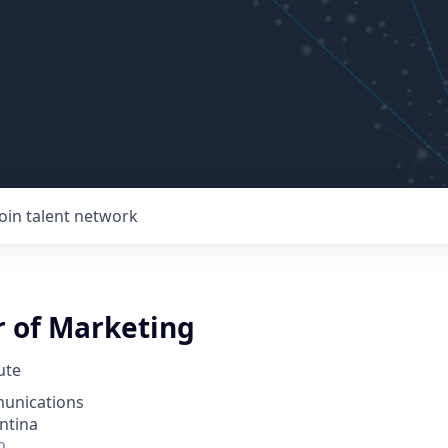
Join talent network
r of Marketing
ute
unications
ntina
o