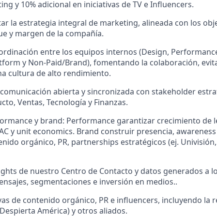
ng y 10% adicional en iniciativas de TV e Influencers.
tar la estrategia integral de marketing, alineada con los obj
ue y margen de la compañía.
ordinación entre los equipos internos (Design, Performan
tform y Non-Paid/Brand), fomentando la colaboración, evita
 cultura de alto rendimiento.
omunicación abierta y sincronizada con stakeholder estrat
cto, Ventas, Tecnología y Finanzas.
ormance y brand: Performance garantizar crecimiento de l
C y unit economics. Brand construir presencia, awareness y
nido orgánico, PR, partnerships estratégicos (ej. Univisión,
ights de nuestro Centro de Contacto y datos generados a lo
ensajes, segmentaciones e inversión en medios..
ivas de contenido orgánico, PR e influencers, incluyendo la r
(Despierta América) y otros aliados.