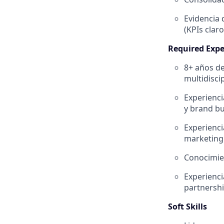
Evidencia 
(KPIs clar
Required Expe
8+ años de
multidiscip
Experienc
y brand bu
Experienc
marketing 
Conocimien
Experienci
partnershi
Soft Skills