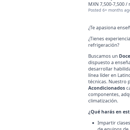
MXN 7,500-7,500 /
Posted
6+ months ag
¿Te apasiona enseñ
¿Tienes experienci
refrigeración?
Buscamos un
Doce
dispuesto a enseñar
desarrollar habili
línea líder en Lati
técnicas. Nuestro
Acondicionados
ca
componentes, adqu
climatización.
¿Qué harás en est
Impartir clase
de equipos de 