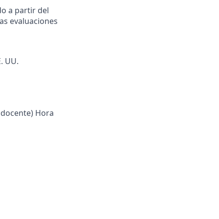
 a partir del
las evaluaciones
. UU.
l docente) Hora