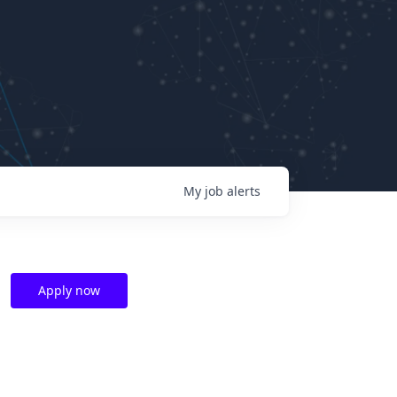
My
job
alerts
Apply now