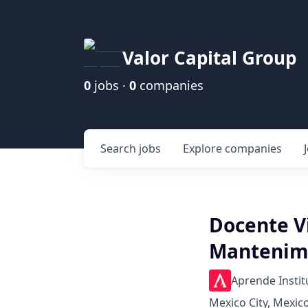
Valor Capital Group
0
jobs ·
0
companies
Search
jobs
Explore
companies
Docente Vi
Mantenimi
Aprende Instit
Mexico City, Mexic