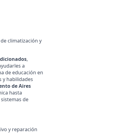
de climatización y
ndicionados
,
ayudarles a
ma de educación en
s y habilidades
ento de Aires
mica hasta
 sistemas de
tivo y reparación