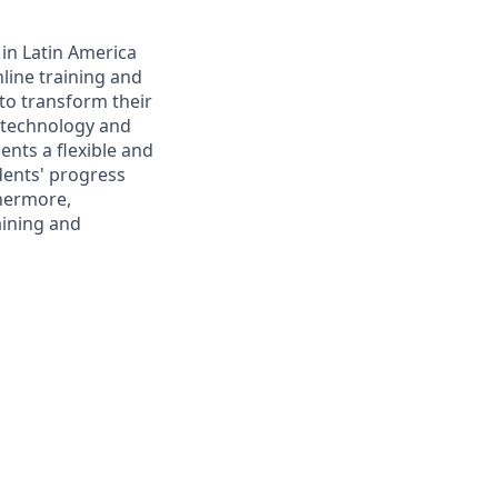
 in Latin America
line training and
to transform their
s technology and
dents a flexible and
dents' progress
thermore,
aining and