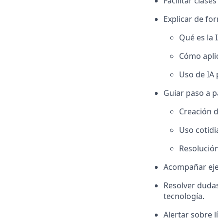
Facilitar clas
Explicar de fo
Qué es la 
Cómo aplic
Uso de IA 
Guiar paso a p
Creación d
Uso cotidi
Resolución
Acompañar ejerc
Resolver dudas
tecnología.
Alertar sobre 