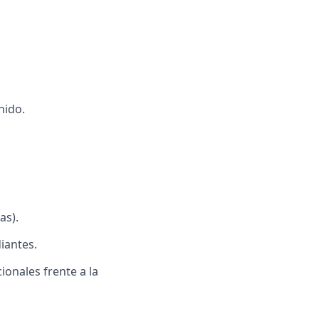
nido.
as).
iantes.
onales frente a la