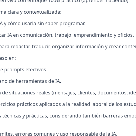
es en vivo con enfoque 100% práctico (aprender haciendo).
rma clara y contextualizada:
IA y cómo usarla sin saber programar.
ar IA en comunicación, trabajo, emprendimiento y oficios.
para redactar, traducir, organizar información y crear conte
aso en:
e prompts efectivos.
ano de herramientas de IA.
 de situaciones reales (mensajes, clientes, documentos, ide
icios prácticos aplicados a la realidad laboral de los estud
 técnicas y prácticas, considerando también barreras emoci
límites, errores comunes y uso responsable de la IA.