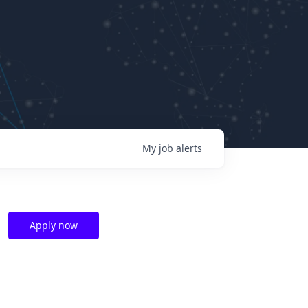
My
job
alerts
Apply now