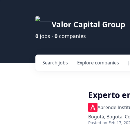
Valor Capital Group
0
jobs ·
0
companies
Search
jobs
Explore
companies
Experto en
Aprende Instit
Bogotá, Bogota, C
Posted
on Feb 17, 20