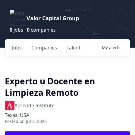
Valor Capital Group
0
jobs ·
0
companies
Jobs
Companies
Talent
My
alerts
Experto u Docente en
Limpieza Remoto
Aprende Institute
Texas, USA
Posted
on Jul 3, 2026