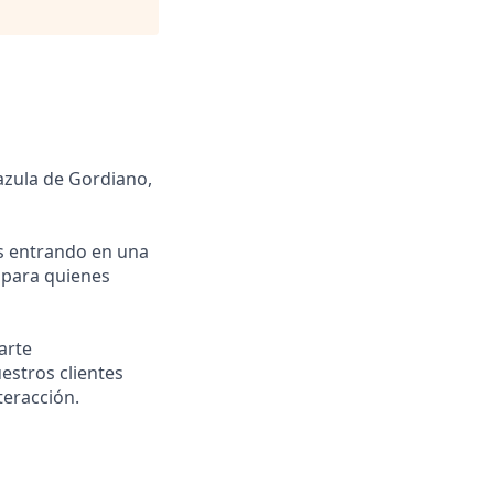
azula de Gordiano,
os entrando en una
 para quienes
arte
estros clientes
teracción.
!