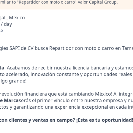
milar to "
Repartidor con moto o carro
"
Valor Capital Group
.
 Jal., Mexico
/ day
26
gies SAPI de CV busca Repartidor con moto o carro en Tam
ta
! Acabamos de recibir nuestra licencia bancaria y estam
to acelerado, innovación constante y oportunidades reales
algo grande!
 revolución financiera que está cambiando México! Al integr
e Marca
serás el primer vínculo entre nuestra empresa y nu
os y garantizando una experiencia excepcional en cada in
 con clientes y ventas en campo? ¡Esta es tu oportunidad