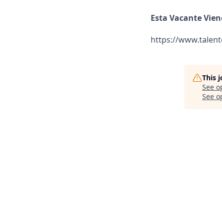
Esta Vacante Vien
https://www.talen
This 
See o
See op