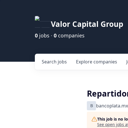
Valor Capital Group
0
jobs ·
0
companies
Search
jobs
Explore
companies
Repartido
B
bancoplata.mx
This job is no 
See open jobs a