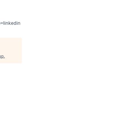
=linkedin
up
.