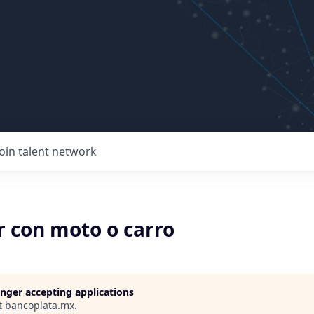
Join talent network
r con moto o carro
longer accepting applications
t
bancoplata.mx
.