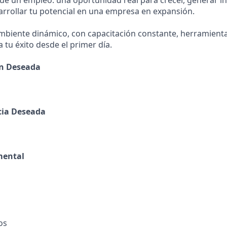
e un empleo: una oportunidad real para crecer, generar i
arrollar tu potencial en una empresa en expansión.
ambiente dinámico, con capacitación constante, herramien
 tu éxito desde el primer día.
ón Deseada
cia Deseada
mental
os