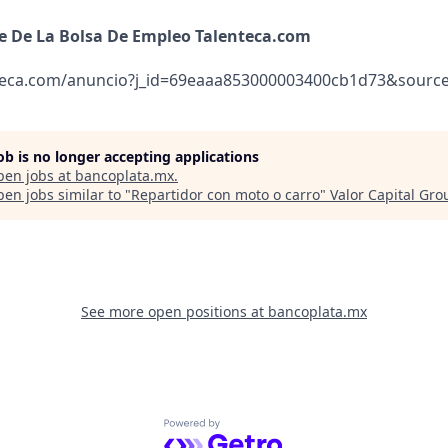
e De La Bolsa De Empleo Talenteca.com
teca.com/anuncio?j_id=69eaaa853000003400cb1d73&source
job is no longer accepting applications
pen jobs at
bancoplata.mx
.
en jobs similar to "
Repartidor con moto o carro
"
Valor Capital Gro
See more open positions at
bancoplata.mx
Powered by Getro.com