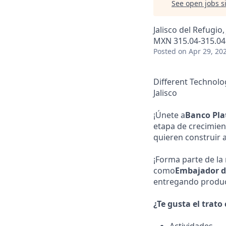
See open jobs si
Jalisco del Refugio,
MXN 315.04-315.04 
Posted
on Apr 29, 20
Different Technolo
Jalisco
¡Únete a
Banco Pla
etapa de crecimien
quieren construir 
¡Forma parte de la
como
Embajador d
entregando product
¿Te gusta el trato