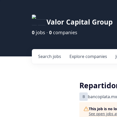
Valor Capital Group
0
jobs ·
0
companies
Search
jobs
Explore
companies
Repartido
B
bancoplata.mx
This job is no 
See open jobs a