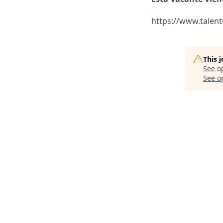
https://www.talen
This 
See o
See op