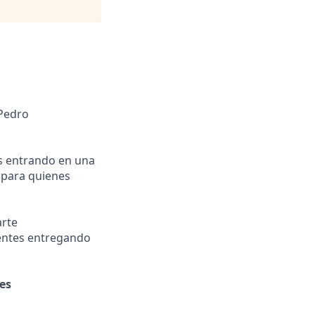
 Pedro
os entrando en una
 para quienes
arte
ientes entregando
es