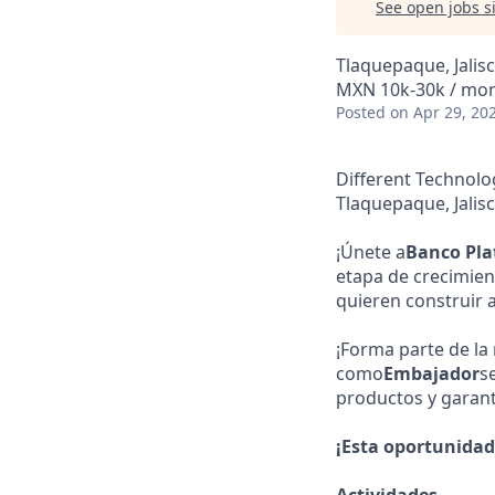
See open jobs si
Tlaquepaque, Jalis
MXN 10k-30k / mo
Posted
on Apr 29, 20
Different Technolo
Tlaquepaque, Jalis
¡Únete a
Banco Pla
etapa de crecimien
quieren construir 
¡Forma parte de la
como
Embajador
s
productos y garant
¡Esta oportunidad