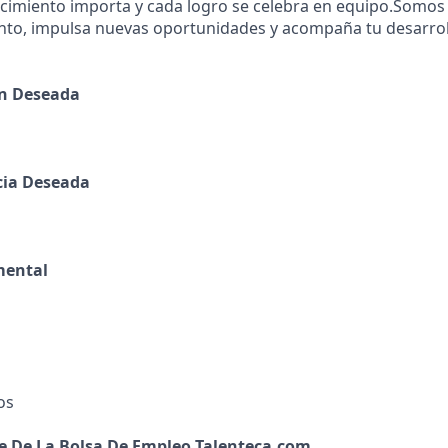
ecimiento importa y cada logro se celebra en equipo.Somo
ento, impulsa nuevas oportunidades y acompaña tu desarrol
ón Deseada
cia Deseada
mental
os
e De La Bolsa De Empleo Talenteca.com