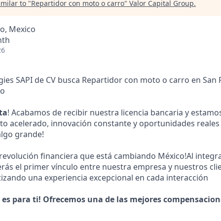
milar to "
Repartidor con moto o carro
"
Valor Capital Group
.
co, Mexico
nth
26
gies SAPI de CV busca Repartidor con moto o carro en San
co
ta
! Acabamos de recibir nuestra licencia bancaria y estam
to acelerado, innovación constante y oportunidades reales
algo grande!
 revolución financiera que está cambiando México!Al integr
erás el primer vínculo entre nuestra empresa y nuestros cl
izando una experiencia excepcional en cada interacción
 es para ti! Ofrecemos una de las mejores compensacion