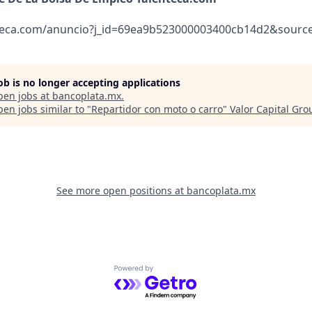
teca.com/anuncio?j_id=69ea9b523000003400cb14d2&source
job is no longer accepting applications
pen jobs at
bancoplata.mx
.
en jobs similar to "
Repartidor con moto o carro
"
Valor Capital Gro
See more open positions at
bancoplata.mx
Powered by Getro.com