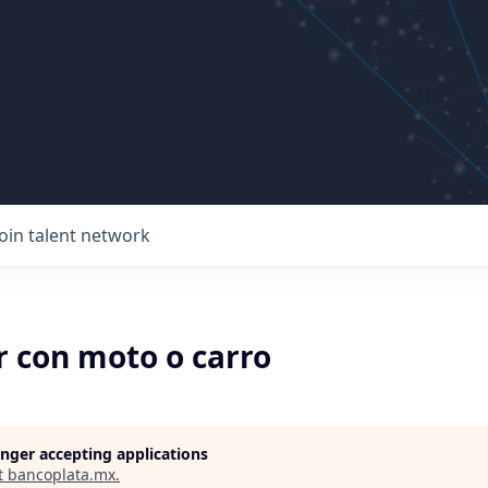
Join talent network
r con moto o carro
longer accepting applications
t
bancoplata.mx
.