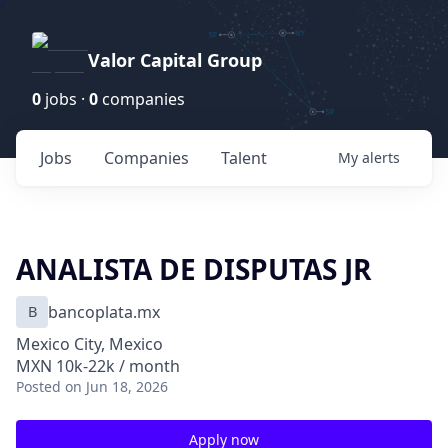
Valor Capital Group
0
jobs ·
0
companies
Jobs
Companies
Talent
My
alerts
ANALISTA DE DISPUTAS JR
B
bancoplata.mx
Mexico City, Mexico
MXN 10k-22k / month
Posted
on Jun 18, 2026
Apply now