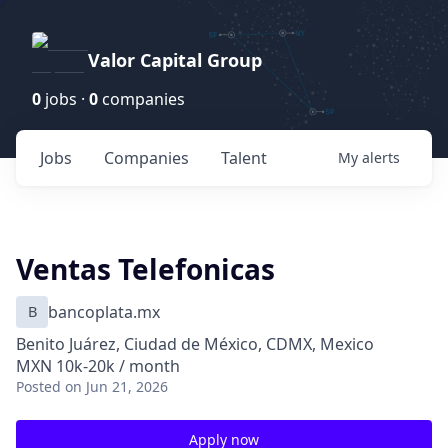
Valor Capital Group
0
jobs ·
0
companies
Jobs
Companies
Talent
My
alerts
Ventas Telefonicas
B
bancoplata.mx
Benito Juárez, Ciudad de México, CDMX, Mexico
MXN 10k-20k / month
Posted
on Jun 21, 2026
Apply now