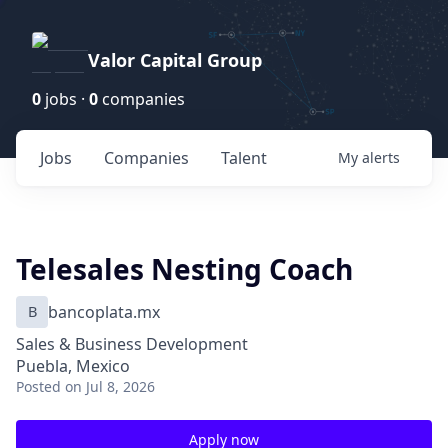
Valor Capital Group
0
jobs ·
0
companies
Jobs
Companies
Talent
My
alerts
Telesales Nesting Coach
B
bancoplata.mx
Sales & Business Development
Puebla, Mexico
Posted
on Jul 8, 2026
Apply now