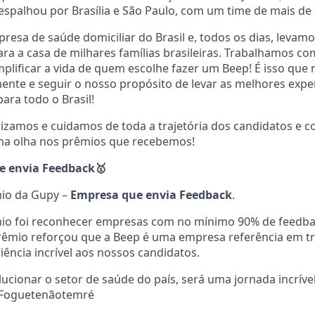
 espalhou por Brasília e São Paulo, com um time de mais de
esa de saúde domiciliar do Brasil e, todos os dias, levamo
a a casa de milhares famílias brasileiras. Trabalhamos c
mplificar a vida de quem escolhe fazer um Beep! É isso que 
mente e seguir o nosso propósito de levar as melhores expe
ara todo o Brasil!
rizamos e cuidamos de toda a trajetória dos candidatos e 
uma olha nos prêmios que recebemos!
e envia Feedback
🥇
io da Gupy –
Empresa que envia Feedback
.
mio foi reconhecer empresas com no mínimo 90% de feedba
prêmio reforçou que a Beep é uma empresa referência em t
ência incrível aos nossos candidatos.
ucionar o setor de saúde do país, será uma jornada incrível
Foguetenãotemré