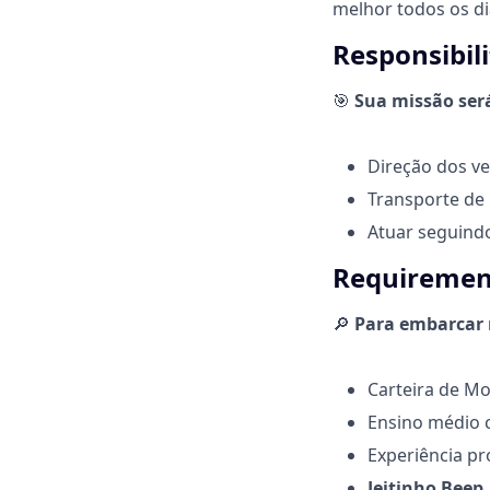
melhor todos os di
Responsibil
🎯
Sua missão ser
Direção dos ve
Transporte de 
Atuar seguind
Requirement
🔎
Para embarcar n
Carteira de Mo
Ensino médio 
Experiência pr
Jeitinho Beep