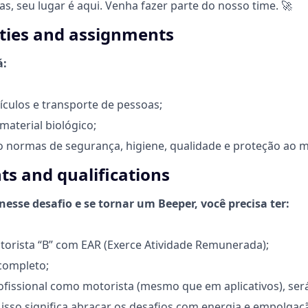
as, seu lugar é aqui. Venha fazer parte do nosso time.
🚀
ities and assignments
á:
ículos e transporte de pessoas;
material biológico;
o normas de segurança, higiene, qualidade e proteção ao 
s and qualifications
esse desafio e se tornar um Beeper, você precisa ter:
torista “B” com EAR (Exerce Atividade Remunerada);
completo;
ofissional como motorista (mesmo que em aplicativos), será
, isso significa abraçar os desafios com energia e empolgaç