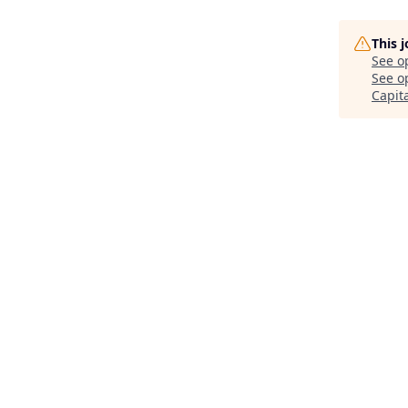
This 
See o
See op
Capit