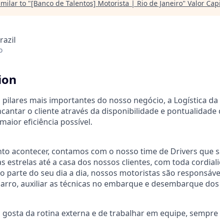
milar to "
[Banco de Talentos] Motorista | Rio de Janeiro
"
Valor Cap
razil
o
ion
pilares mais importantes do nosso negócio, a Logística d
ncantar o cliente através da disponibilidade e pontualidad
maior eficiência possível.
to acontecer, contamos com o nosso time de Drivers que s
s estrelas até a casa dos nossos clientes, com toda cordial
 parte do seu dia a dia, nossos motoristas são responsáve
o carro, auxiliar as técnicas no embarque e desembarque dos
r, gosta da rotina externa e de trabalhar em equipe, sempr