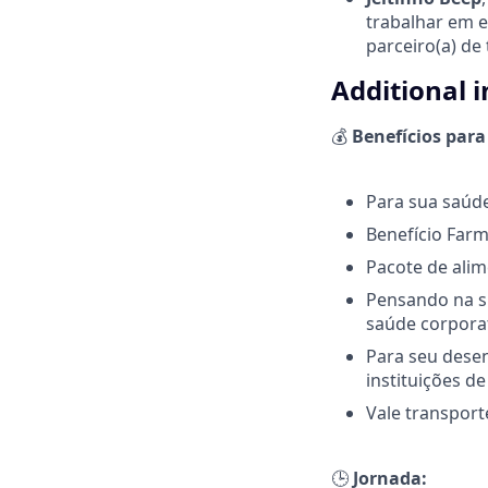
trabalhar em e
parceiro(a) de
Additional 
💰
Benefícios para
Para sua saúde
Benefício Far
Pacote de alim
Pensando na su
saúde corpora
Para seu dese
instituições de
Vale transport
🕒
Jornada: