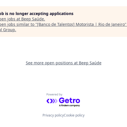
job is no longer accepting applications
pen jobs at
Beep Saúde
.
en jobs similar to "
[Banco de Talentos] Motorista | Rio de Janeiro
al Group
.
See more open positions at
Beep Saúde
Powered by Getro.com
Privacy policy
Cookie policy