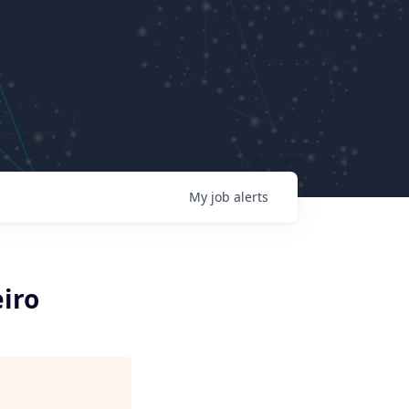
My
job
alerts
eiro