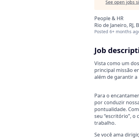
See open jobs si
People & HR
Rio de Janeiro, RJ, B
Posted
6+ months ag
Job descript
Vista como um dos 
principal missão e
além de garantir a 
Para o encantamen
por conduzir nossa
pontualidade. Como
seu “escritório”, 
trabalho.
Se você ama dirigi