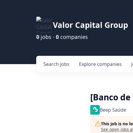
Valor Capital Group
0
jobs ·
0
companies
Search
jobs
Explore
companies
[Banco de 
Beep Saúde
This job is no 
See open jobs a