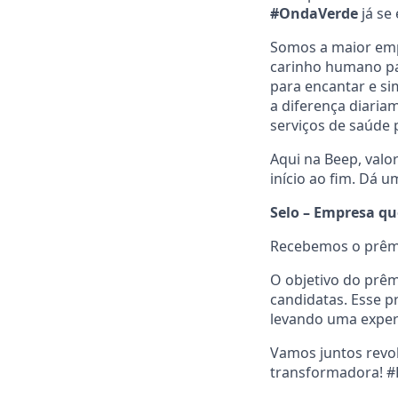
#OndaVerde
já se
Somos a maior empr
carinho humano par
para encantar e si
a diferença diaria
serviços de saúde p
Aqui na Beep, valo
início ao fim. Dá 
Selo – Empresa qu
Recebemos o prêm
O objetivo do prê
candidatas. Esse 
levando uma experi
Vamos juntos revol
transformadora!
#