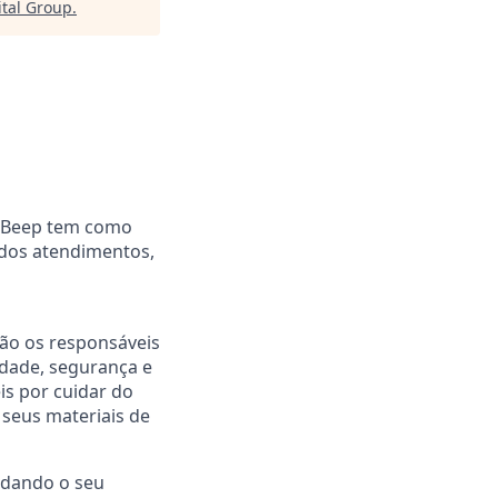
ital Group
.
a Beep tem como
e dos atendimentos,
ão os responsáveis
idade, segurança e
is por cuidar do
 seus materiais de
e dando o seu