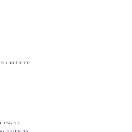
meio ambiente.
 testado;
ão, gostar de