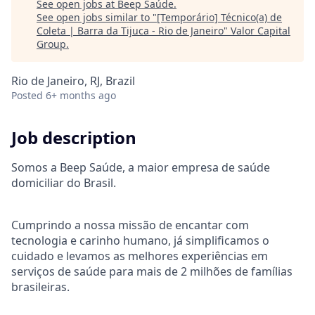
See open jobs at
Beep Saúde
.
See open jobs similar to "
[Temporário] Técnico(a) de
Coleta | Barra da Tijuca - Rio de Janeiro
"
Valor Capital
Group
.
Rio de Janeiro, RJ, Brazil
Posted
6+ months ago
Job description
Somos a Beep Saúde, a maior empresa de saúde
domiciliar do Brasil.
Cumprindo a nossa missão de encantar com
tecnologia e carinho humano, já simplificamos o
cuidado e levamos as melhores experiências em
serviços de saúde para mais de 2 milhões de famílias
brasileiras.