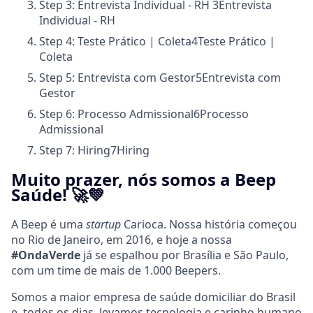
Step 3: Entrevista Individual - RH
3
Entrevista
Individual - RH
Step 4: Teste Prático | Coleta
4
Teste Prático |
Coleta
Step 5: Entrevista com Gestor
5
Entrevista com
Gestor
Step 6: Processo Admissional
6
Processo
Admissional
Step 7: Hiring
7
Hiring
Muito prazer, nós somos a Beep
Saúde! 🚀💚
A Beep é uma
startup
Carioca. N
ossa história começou
no Rio de Janeiro, em 2016, e hoje a nossa
#OndaVerde
já se espalhou por Brasília e São Paulo,
com um time de mais de 1.000 Beepers.
Somos a maior empresa de saúde domiciliar do Brasil
e, todos os dias, levamos tecnologia e carinho humano