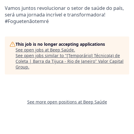
Vamos juntos revolucionar o setor de saúde do país,
será uma jornada incrível e transformadora!
#Foguetenãotemré
This job is no longer accepting applications
See open jobs at
Beep Saúde
.
See open jobs similar to "
[Temporário] Técnico(a) de
Coleta | Barra da Tijuca - Rio de Janeiro
"
Valor Capital
Group
.
See more open positions at
Beep Saúde