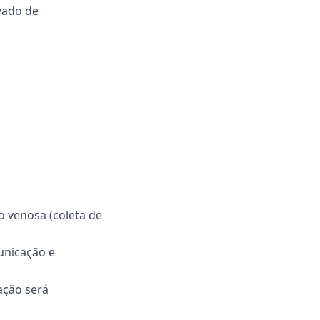
vado de
o venosa (coleta de
unicação e
ação será