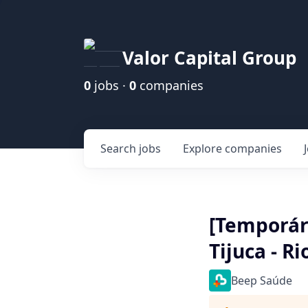
Valor Capital Group
0
jobs ·
0
companies
Search
jobs
Explore
companies
[Temporár
Tijuca - Ri
Beep Saúde