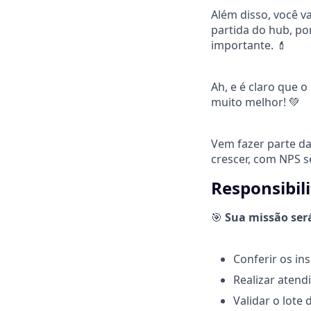
Além disso, você v
partida do hub, po
importante. 💄
Ah, e é claro que o
muito melhor! 💚
Vem fazer parte da
crescer, com NPS 
Responsibil
🎯
Sua missão ser
Conferir os i
Realizar atend
Validar o lote 