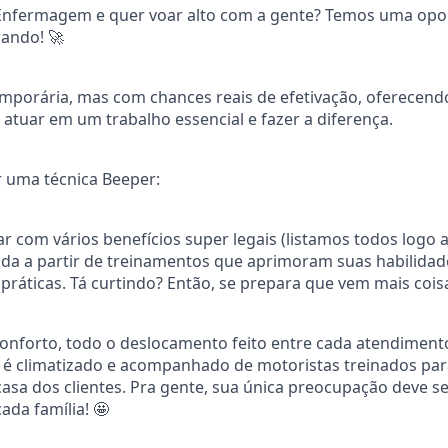
 Enfermagem e quer voar alto com a gente? Temos uma opo
ando! 🚀
mporária, mas com chances reais de efetivação, oferecend
atuar em um trabalho essencial e fazer a diferença.
 uma técnica Beeper:
ar com vários benefícios super legais (listamos todos logo 
a a partir de treinamentos que aprimoram suas habilidade
práticas. Tá curtindo? Então, se prepara que vem mais coisa
nforto, todo o deslocamento feito entre cada atendimento
e é climatizado e acompanhado de motoristas treinados pa
 casa dos clientes. Pra gente, sua única preocupação deve s
da família! 🤩