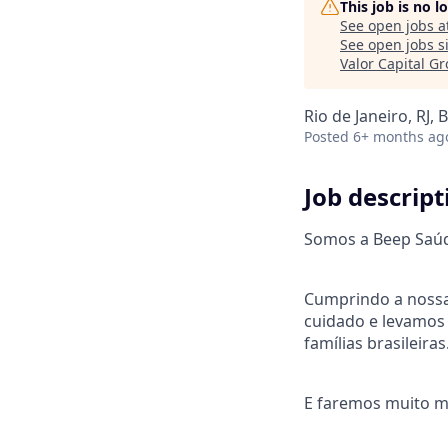
This job is no 
See open jobs a
See open jobs si
Valor Capital G
Rio de Janeiro, RJ, B
Posted
6+ months ag
Job descript
Somos a Beep Saúde
Cumprindo a nossa
cuidado e levamos 
famílias brasileiras
E faremos muito m