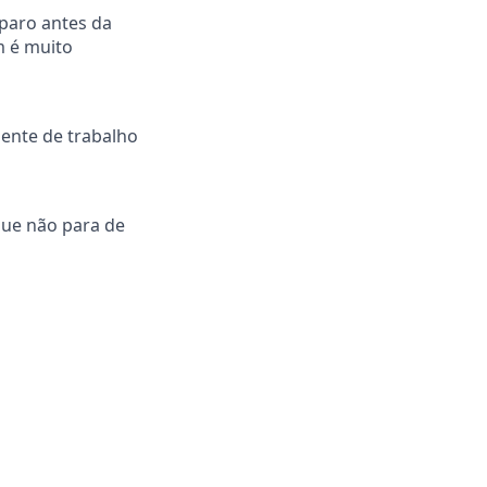
eparo antes da
m é muito
iente de trabalho
que não para de