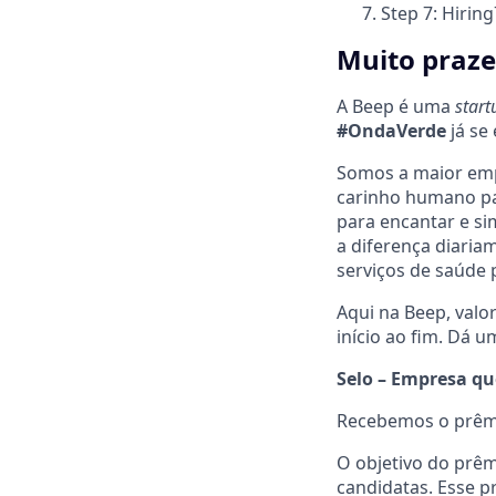
Step 7: Hiring
Muito praze
A Beep é uma
star
#OndaVerde
já se
Somos a maior empr
carinho humano par
para encantar e si
a diferença diaria
serviços de saúde p
Aqui na Beep, valo
início ao fim. Dá 
Selo – Empresa qu
Recebemos o prêm
O objetivo do prê
candidatas. Esse 