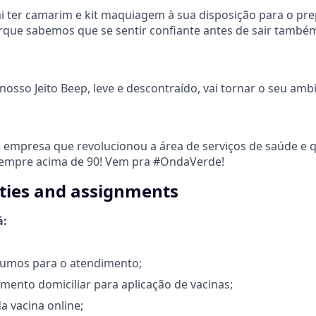
ai ter camarim e kit maquiagem à sua disposição para o pr
rque sabemos que se sentir confiante antes de sair també
 nosso Jeito Beep, leve e descontraído, vai tornar o seu amb
 empresa que revolucionou a área de serviços de saúde e 
sempre acima de 90! Vem pra #OndaVerde!
ities and assignments
á:
nsumos para o atendimento;
imento domiciliar para aplicação de vacinas;
da vacina online;