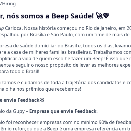
7
Hiring
r, nós somos a Beep Saúde! 🚀💚
tup
Carioca. N
ossa história começou no Rio de Janeiro, em 20
 espalhou por Brasília e São Paulo, com um time de mais de
esa de saúde domiciliar do Brasil e, todos os dias, levamo
a a casa de milhares famílias brasileiras. Trabalhamos c
mplificar a vida de quem escolhe fazer um Beep! É isso que 
mente e seguir o nosso propósito de levar as melhores expe
ara todo o Brasil!
rizamos e cuidamos de toda a trajetória dos candidatos e 
uma olha nos prêmios que recebemos!
e envia Feedback
🥇
io da Gupy –
Empresa que envia Feedback
.
mio foi reconhecer empresas com no mínimo 90% de feedba
prêmio reforçou que a Beep é uma empresa referência em t