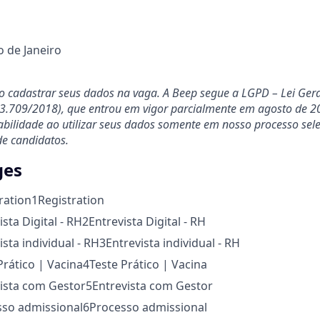
o de Janeiro
ao cadastrar seus dados na vaga. A Beep segue a LGPD – Lei Ger
13.709/2018), que entrou em vigor parcialmente em agosto de 20
ilidade ao utilizar seus dados somente em nosso processo selet
de candidatos.
ges
ration
1
Registration
ista Digital - RH
2
Entrevista Digital - RH
ista individual - RH
3
Entrevista individual - RH
Prático | Vacina
4
Teste Prático | Vacina
vista com Gestor
5
Entrevista com Gestor
sso admissional
6
Processo admissional