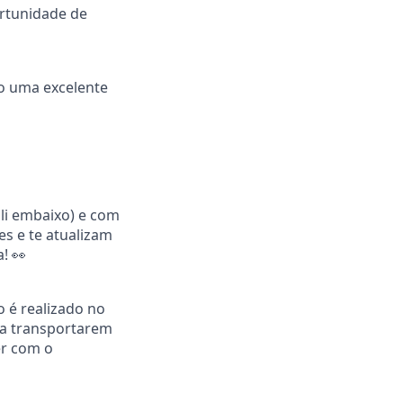
rtunidade de
o uma excelente
ali embaixo) e com
s e te atualizam
! 👀
 é realizado no
ra transportarem
er com o