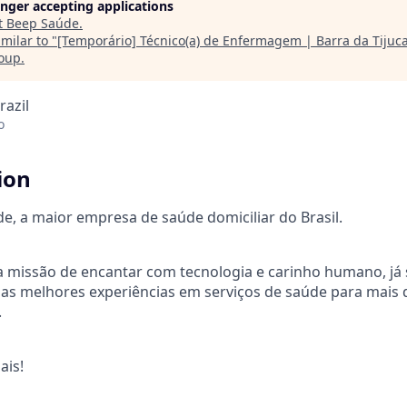
longer accepting applications
t
Beep Saúde
.
milar to "
[Temporário] Técnico(a) de Enfermagem | Barra da Tijuca 
roup
.
razil
o
ion
, a maior empresa de saúde domiciliar do Brasil.
 missão de encantar com tecnologia e carinho humano, já 
as melhores experiências em serviços de saúde para mais 
.
ais!