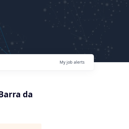
My
job
alerts
Barra da