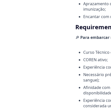
Aprazamento d
imunização;
Encantar com n
Requirement
🔎
Para embarcar n
Curso Técnic
COREN ativo;
Experiência c
Necessário pré
sangue);
Afinidade com 
disponibilidad
Experiência c
considerada um