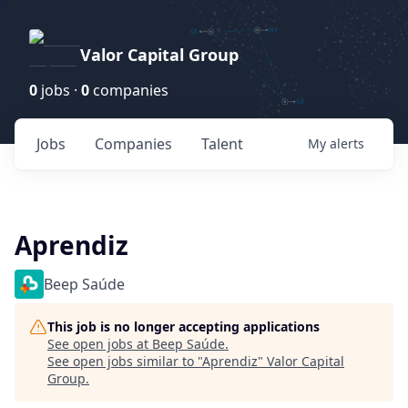
Valor Capital Group
0
jobs ·
0
companies
Jobs
Companies
Talent
My
alerts
Aprendiz
Beep Saúde
This job is no longer accepting applications
See open jobs at
Beep Saúde
.
See open jobs similar to "
Aprendiz
"
Valor Capital
Group
.