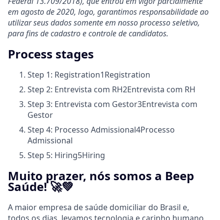
Federal 13.709/2018), que entrou em vigor parcialmente
em agosto de 2020, logo, garantimos responsabilidade ao
utilizar seus dados somente em nosso processo seletivo,
para fins de cadastro e controle de candidatos.
Process stages
Step 1: Registration
1
Registration
Step 2: Entrevista com RH
2
Entrevista com RH
Step 3: Entrevista com Gestor
3
Entrevista com
Gestor
Step 4: Processo Admissional
4
Processo
Admissional
Step 5: Hiring
5
Hiring
Muito prazer, nós somos a Beep
Saúde! 🚀💚
A maior empresa de saúde domiciliar do Brasil e,
todos os dias, levamos tecnologia e carinho humano