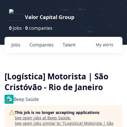
Valor Capital Group
0
jobs ·
0
companies
Jobs
Companies
Talent
My
alerts
[Logística] Motorista | São
Cristóvão - Rio de Janeiro
Beep Saúde
This job is no longer accepting applications
See open jobs at
Beep Saúde
.
See open jobs similar to "
[Logística] Motorista | São