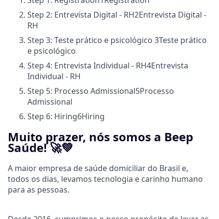
Step 1: Registration
1
Registration
Step 2: Entrevista Digital - RH
2
Entrevista Digital -
RH
Step 3: Teste prático e psicológico
3
Teste prático
e psicológico
Step 4: Entrevista Individual - RH
4
Entrevista
Individual - RH
Step 5: Processo Admissional
5
Processo
Admissional
Step 6: Hiring
6
Hiring
Muito prazer, nós somos a Beep
Saúde! 🚀💚
A maior empresa de saúde domiciliar do Brasil e,
todos os dias, levamos tecnologia e carinho humano
para as pessoas.
Desde 2016, cumprimos o nosso propósito de levar as