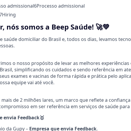
sso admissional
6
Processo admissional
7
Hiring
r, nós somos a Beep Saúde! 🚀💚
 saúde domiciliar do Brasil e, todos os dias, levamos tecno
ssoas.
mos o nosso propósito de levar as melhores experiências 
Brasil, simplificando os cuidados e sendo referência em a
eus exames e vacinas de forma rápida e prática pelo aplicat
ssa equipe vai até você.
 mais de 2 milhões lares, um marco que reflete a confiança
 compromisso em ser referência em serviços de saúde para a 
e envia Feedback
🥇
io da Gupy –
Empresa que envia Feedback
.