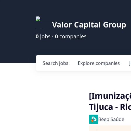
Valor Capital Group
0
jobs ·
0
companies
Search
jobs
Explore
companies
[Imunizaç
Tijuca - Ri
Beep Saúde