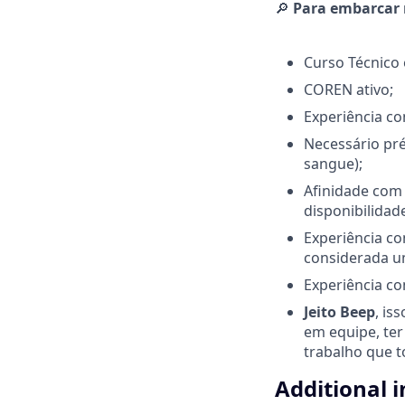
🔎
Para embarcar n
Curso Técnic
COREN ativo;
Experiência c
Necessário pré
sangue);
Afinidade com 
disponibilidad
Experiência c
considerada um
Experiência co
Jeito Beep
, is
em equipe, ter
trabalho que t
Additional 