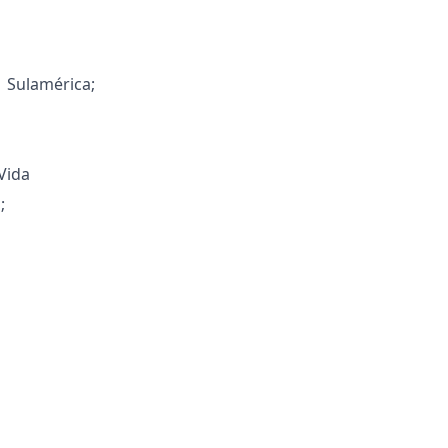
 Sulamérica;
Vida
;