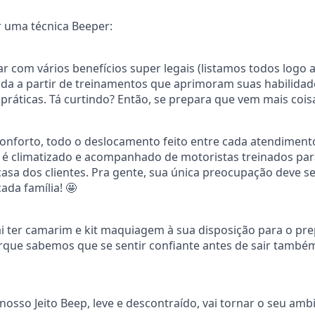
 uma técnica Beeper:
ar com vários benefícios super legais (listamos todos logo 
a a partir de treinamentos que aprimoram suas habilidade
práticas. Tá curtindo? Então, se prepara que vem mais coisa
nforto, todo o deslocamento feito entre cada atendimento
e é climatizado e acompanhado de motoristas treinados pa
 casa dos clientes. Pra gente, sua única preocupação deve s
da família! 🤩
ai ter camarim e kit maquiagem à sua disposição para o pr
rque sabemos que se sentir confiante antes de sair també
 nosso Jeito Beep, leve e descontraído, vai tornar o seu amb