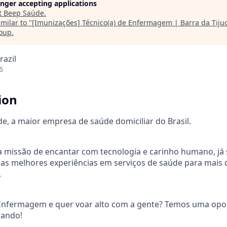
longer accepting applications
t
Beep Saúde
.
milar to "
[Imunizações] Técnico(a) de Enfermagem | Barra da Tijuca
roup
.
razil
6
ion
, a maior empresa de saúde domiciliar do Brasil.
 missão de encantar com tecnologia e carinho humano, já 
as melhores experiências em serviços de saúde para mais 
.
 Enfermagem e quer voar alto com a gente? Temos uma opo
rando!