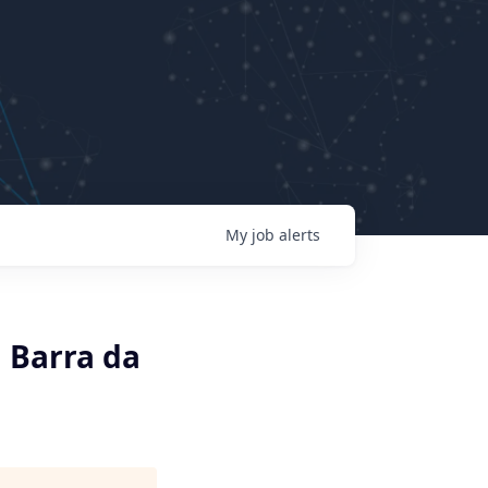
My
job
alerts
 Barra da