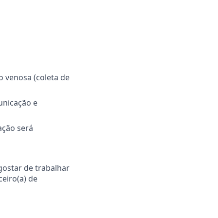
o venosa (coleta de
unicação e
ação será
gostar de trabalhar
ceiro(a) de