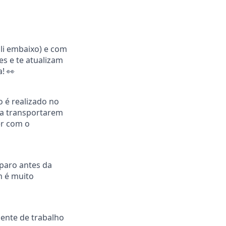
ali embaixo) e com
s e te atualizam
! 👀
 é realizado no
ra transportarem
er com o
eparo antes da
m é muito
iente de trabalho