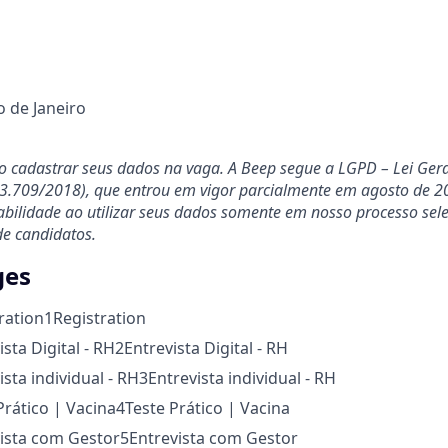
o de Janeiro
ao cadastrar seus dados na vaga. A Beep segue a LGPD – Lei Ger
13.709/2018), que entrou em vigor parcialmente em agosto de 20
ilidade ao utilizar seus dados somente em nosso processo selet
de candidatos.
ges
ration
1
Registration
ista Digital - RH
2
Entrevista Digital - RH
ista individual - RH
3
Entrevista individual - RH
Prático | Vacina
4
Teste Prático | Vacina
vista com Gestor
5
Entrevista com Gestor