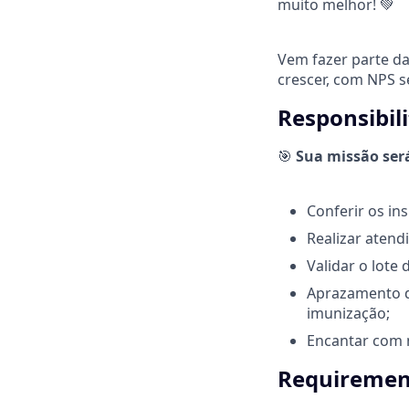
muito melhor! 💚
Vem fazer parte da
crescer, com NPS 
Responsibil
🎯
Sua missão ser
Conferir os i
Realizar atend
Validar o lote 
Aprazamento d
imunização;
Encantar com n
Requirement