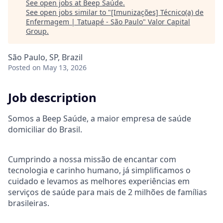
See open jobs at
Beep Saúde
.
See open jobs similar to "
[Imunizações] Técnico(a) de
Enfermagem | Tatuapé - São Paulo
"
Valor Capital
Group
.
São Paulo, SP, Brazil
Posted
on May 13, 2026
Job description
Somos a Beep Saúde, a maior empresa de saúde
domiciliar do Brasil.
Cumprindo a nossa missão de encantar com
tecnologia e carinho humano, já simplificamos o
cuidado e levamos as melhores experiências em
serviços de saúde para mais de 2 milhões de famílias
brasileiras.