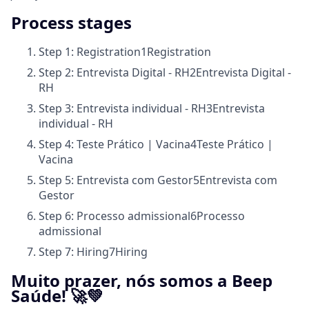
Process stages
Step 1: Registration
1
Registration
Step 2: Entrevista Digital - RH
2
Entrevista Digital -
RH
Step 3: Entrevista individual - RH
3
Entrevista
individual - RH
Step 4: Teste Prático | Vacina
4
Teste Prático |
Vacina
Step 5: Entrevista com Gestor
5
Entrevista com
Gestor
Step 6: Processo admissional
6
Processo
admissional
Step 7: Hiring
7
Hiring
Muito prazer, nós somos a Beep
Saúde! 🚀💚