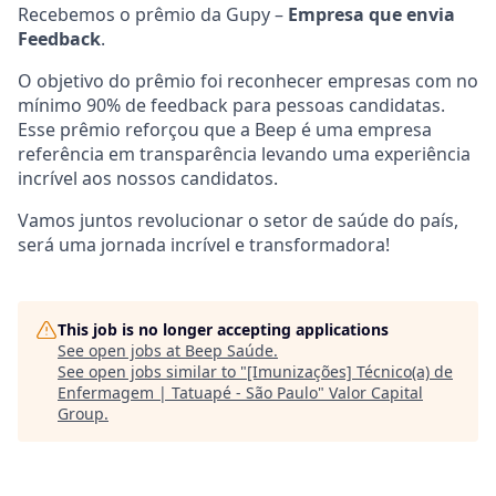
Recebemos o prêmio da Gupy –
Empresa que envia
Feedback
.
O objetivo do prêmio foi reconhecer empresas com no
mínimo 90% de feedback para pessoas candidatas.
Esse prêmio reforçou que a Beep é uma empresa
referência em transparência levando uma experiência
incrível aos nossos candidatos.
Vamos juntos revolucionar o setor de saúde do país,
será uma jornada incrível e transformadora!
This job is no longer accepting applications
See open jobs at
Beep Saúde
.
See open jobs similar to "
[Imunizações] Técnico(a) de
Enfermagem | Tatuapé - São Paulo
"
Valor Capital
Group
.