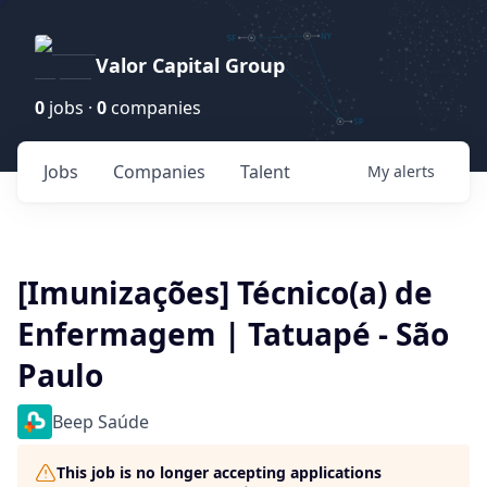
Valor Capital Group
0
jobs ·
0
companies
Jobs
Companies
Talent
My
alerts
[Imunizações] Técnico(a) de
Enfermagem | Tatuapé - São
Paulo
Beep Saúde
This job is no longer accepting applications