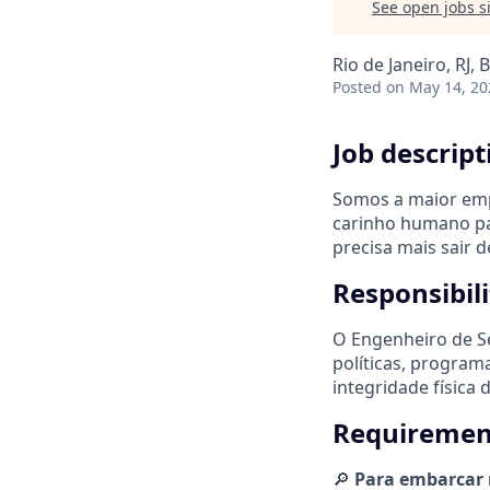
See open jobs si
Rio de Janeiro, RJ, B
Posted
on May 14, 20
Job descript
Somos a maior empr
carinho humano par
precisa mais sair 
Responsibil
O Engenheiro de Se
políticas, program
integridade física
Requirement
🔎
Para embarcar n