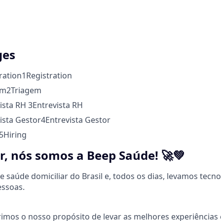
ges
ration
1
Registration
em
2
Triagem
vista RH
3
Entrevista RH
vista Gestor
4
Entrevista Gestor
5
Hiring
r, nós somos a Beep Saúde! 🚀💚
 saúde domiciliar do Brasil e, todos os dias, levamos tecno
ssoas.
mos o nosso propósito de levar as melhores experiências 