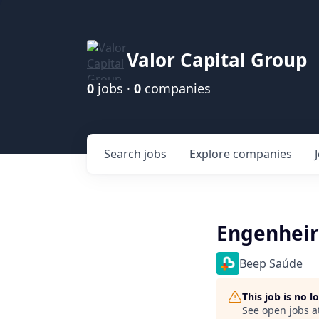
Valor Capital Group
0
jobs ·
0
companies
Search
jobs
Explore
companies
Engenheir
Beep Saúde
This job is no 
See open jobs a