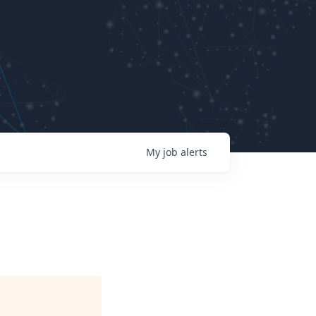
My
job
alerts