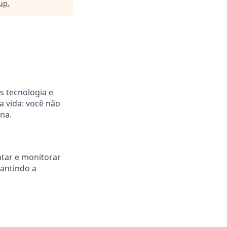
oup
.
s tecnologia e
a vida: você não
na.
tar e monitorar
rantindo a