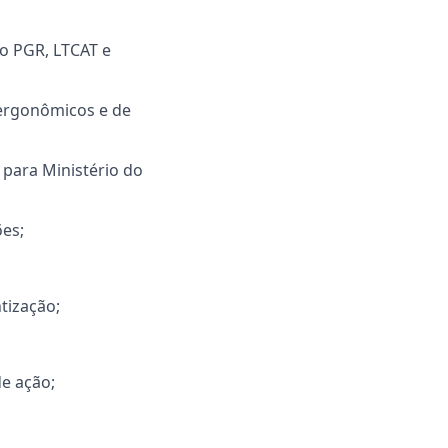
o PGR, LTCAT e
, ergonômicos e de
para Ministério do
ões;
tização;
de ação;