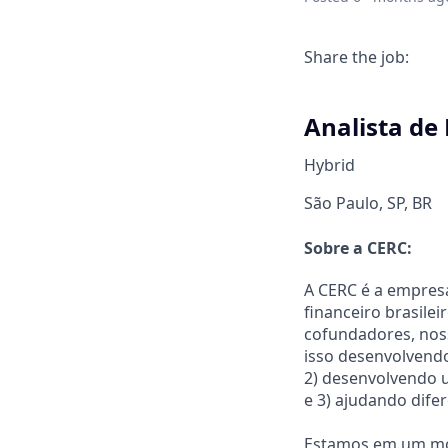
Share the job:
Analista de
Hybrid
São Paulo, SP, BR
Sobre a CERC:
A CERC é a empres
financeiro brasile
cofundadores, noss
isso desenvolvendo
2) desenvolvendo 
e 3) ajudando difer
Estamos em um mom