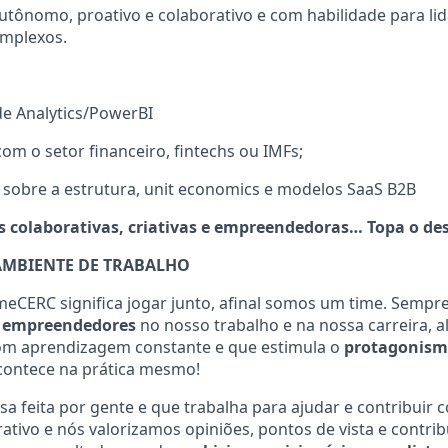
utônomo, proativo e colaborativo e com habilidade para l
mplexos.
de Analytics/PowerBI
com o setor financeiro, fintechs ou IMFs;
sobre a estrutura, unit economics e modelos SaaS B2B
colaborativas, criativas e empreendedoras… Topa o des
AMBIENTE DE TRABALHO
meCERC significa jogar junto, afinal somos um time. Sempr
e
empreendedores
no nosso trabalho e na nossa carreira, a
m aprendizagem constante e que estimula o
protagonis
contece na prática mesmo!
feita por gente e que trabalha para ajudar e contribuir 
ativo e nós valorizamos opiniões, pontos de vista e contri