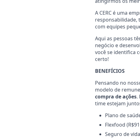
atingirmos os mel
A CERC é uma empr
responsabilidade, 
com equipes pequen
Aqui as pessoas tê
negócio e desenvo
você se identifica 
certo!
BENEFÍCIOS
Pensando no nosso
modelo de remuner
compra de ações
.
time estejam junt
Plano de saúde
Flexfood (R$91
Seguro de vida