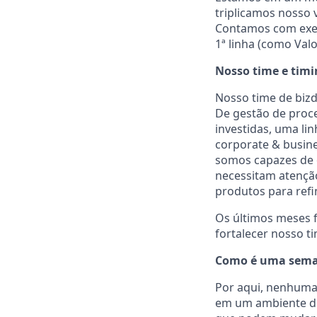
triplicamos nosso 
Contamos com execu
1ª linha (como Val
Nosso time e timi
Nosso time de biz
De gestão de proce
investidas, uma lin
corporate & busin
somos capazes de o
necessitam atenção
produtos para refi
Os últimos meses f
fortalecer nosso t
Como é uma seman
Por aqui, nenhuma
em um ambiente di