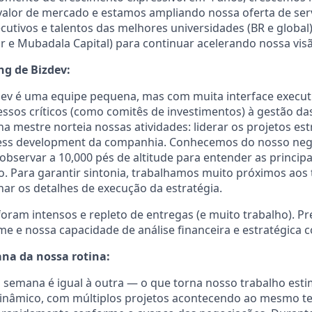
valor de mercado e estamos ampliando nossa oferta de ser
tivos e talentos das melhores universidades (BR e global)
or e Mubadala Capital) para continuar acelerando nossa vis
ng de Bizdev:
dev é uma equipe pequena, mas com muita interface execut
ssos críticos (como comitês de investimentos) à gestão d
ha mestre norteia nossas atividades: liderar os projetos es
ess development da companhia. Conhecemos do nosso neg
bservar a 10,000 pés de altitude para entender as principa
. Para garantir sintonia, trabalhamos muito próximos aos 
nar os detalhes de execução da estratégia.
oram intensos e repleto de entregas (e muito trabalho). P
ime e nossa capacidade de análise financeira e estratégica
a da nossa rotina:
 semana é igual à outra — o que torna nosso trabalho est
nâmico, com múltiplos projetos acontecendo ao mesmo te