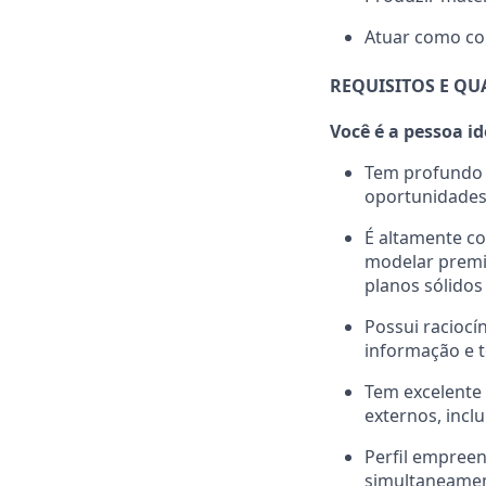
Atuar como con
REQUISITOS E QU
Você é a pessoa id
Tem profundo 
oportunidades 
É altamente c
modelar premis
planos sólidos
Possui raciocí
informação e 
Tem excelente 
externos, incl
Perfil empree
simultaneame