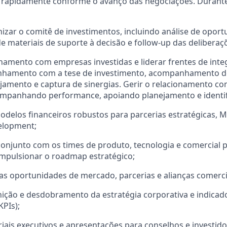
rapidamente conforme o avanço das negociações.
Durante
nizar o comitê de investimentos, incluindo análise de oport
e materiais de suporte à decisão e follow-up das deliberaç
onamento com empresas investidas e liderar frentes de int
inhamento com a tese de investimento, acompanhamento d
jamento e captura de sinergias.
Gerir o relacionamento c
companhando performance, apoiando planejamento e identif
delos financeiros robustos para parcerias estratégicas, M
elopment;
onjunto com os times de produto, tecnologia e comercial p
impulsionar o roadmap estratégico;
vas oportunidades de mercado, parcerias e alianças comerci
nição e desdobramento da estratégia corporativa e indicad
PIs);
iais executivos e apresentações para conselhos e investido