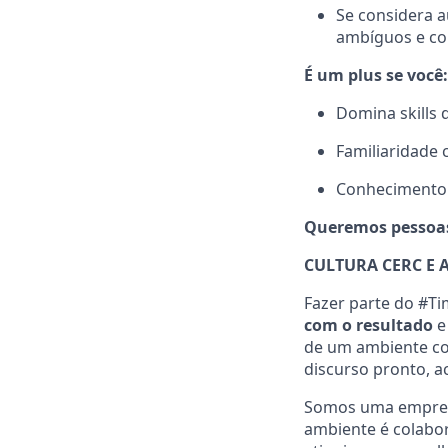
Se considera a
ambíguos e co
É um plus se você:
Domina skills 
Familiaridade 
Conhecimento 
Queremos pessoas 
CULTURA CERC E 
Fazer parte do #Ti
com o resultado
de um ambiente co
discurso pronto, a
Somos uma empresa 
ambiente é colabor