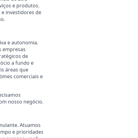
viços e produtos.
 e investidores de
ão.
iva e autonomia.
as empresas
tratégicos de
ócio a fundo e
is áreas que
times comerciais e
recisamos
 com nosso negócio.
imulante. Atuamos
mpo e prioridades