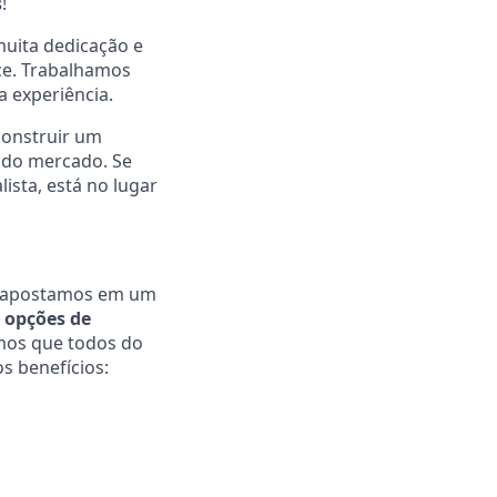
s
!
uita dedicação e
ice. Trabalhamos
a experiência.
construir um
 do mercado. Se
ista, está no lugar
r, apostamos em um
 opções de
amos que todos do
s benefícios: