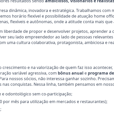
hores resultados sendo
ambiciosos, visionários e realista
esa dinâmica, inovadora e estratégica. Trabalhamos com m
temos horário flexível e possibilidade de atuação home off
as, flexíveis e autônomas, onde a atitude conta mais que 
m liberdade de propor e desenvolver projetos, aprender a 
lver seu lado empreendedor ao lado de pessoas relevantes
com uma cultura colaborativa, protagonista, ambiciosa e real
 crescimento e na valorização de quem faz isso acontece
ação variável agressiva, com
bônus anual
e
programa de
 Para nossos sócios, não interessa ganhar sozinho. Precis
os nas conquistas. Nessa linha, também pensamos em nosso
 e odontológico sem co-participação;
0 por mês para utilização em mercados e restaurantes);
;