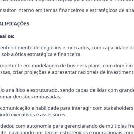
sultor interno em temas financeiros e estratégicos de alt
ALIFICAÇÕES
eal se:
entendimento de negócios e mercados, com capacidade de
sob a ótica estratégica e financeira.
ompetente em modelagem de business plans, com domínio 
sas, criar projeções e apresentar racionais de investime
nio analítico e estruturado, sendo capaz de lidar com gran
tomar decisões embasadas.
comunicação e habilidade para interagir com stakeholders
uindo executivos e assessores.
ndedor
, com autonomia
para
gerenci
ar
ando
de múltiplas fr
nte
, navegando por temas estratégicos e o
peracionais com