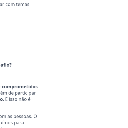
idar com temas
afio?
e
comprometidos
lém de participar
mo
. E isso não é
com as pessoas. O
buímos para