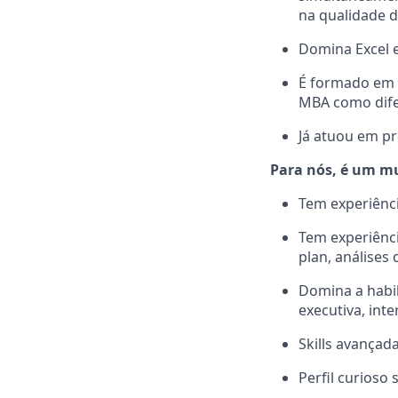
n
a qualidade d
Domina Excel 
É formado em 
MBA como dife
Já atuou em pr
Para nós, é um m
Tem experiênci
Tem experiênc
plan, análises d
Domina a habil
executiva, inte
Skills avançad
Perfil curioso