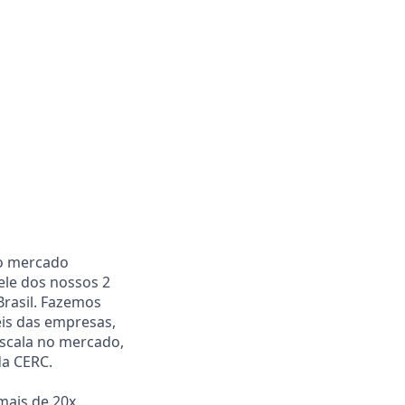
do mercado
pele dos nossos 2
Brasil. Fazemos
eis das empresas,
escala no mercado,
da CERC.
ais de 20x,