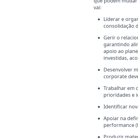
que podem mudar 
vai:
Liderar e orga
consolidação d
Gerir o relaci
garantindo al
apoio ao plane
investidas, a
Desenvolver mo
corporate dev
Trabalhar em c
prioridades e 
Identificar no
Apoiar na defi
performance (K
Produzir mater