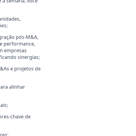
 a semana, você
unidades,
ões;
egração pós-M&A,
e performance,
om empresas
icando sinergias;
&As e projetos de
ara alinhar
ais;
ores-chave de
res;