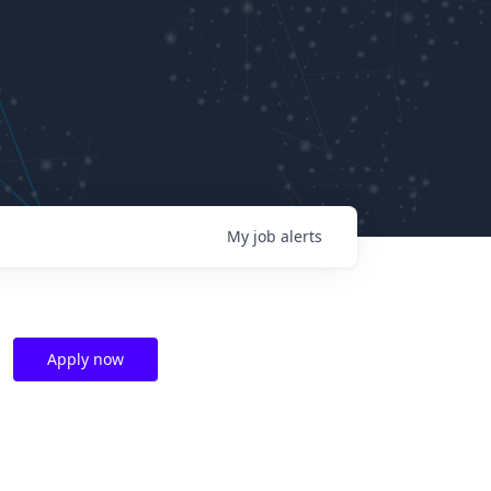
My
job
alerts
Apply now