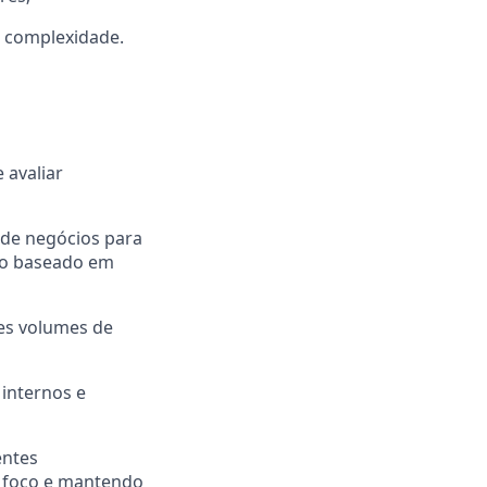
a complexidade.
 avaliar
de negócios para
nto baseado em
des volumes de
 internos e
entes
 foco
e mantendo