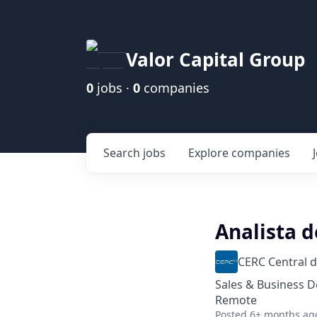
Valor Capital Group
0
jobs ·
0
companies
Search
jobs
Explore
companies
Analista 
CERC Central d
Sales & Business 
Remote
Posted
6+ months ag