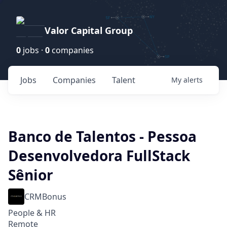
Valor Capital Group
0
jobs ·
0
companies
Jobs
Companies
Talent
My
alerts
Banco de Talentos - Pessoa
Desenvolvedora FullStack
Sênior
CRMBonus
People & HR
Remote