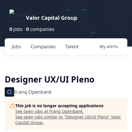
Valor Capital Group
0
jobs ·
0
companies
Jobs
Companies
Talent
My
alerts
Designer UX/UI Pleno
Franq Openbank
This job is no longer accepting applications
See open jobs at
Franq Openbank
.
See open jobs similar to "
Designer UX/UI Pleno
"
Valor
Capital Group
.