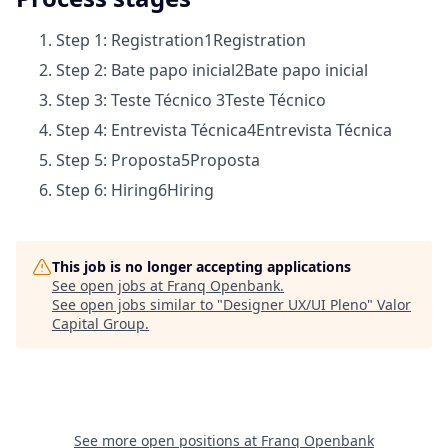
Step 1: Registration
1
Registration
Step 2: Bate papo inicial
2
Bate papo inicial
Step 3: Teste Técnico
3
Teste Técnico
Step 4: Entrevista Técnica
4
Entrevista Técnica
Step 5: Proposta
5
Proposta
Step 6: Hiring
6
Hiring
This job is no longer accepting applications
See open jobs at
Franq Openbank
.
See open jobs similar to "
Designer UX/UI Pleno
"
Valor
Capital Group
.
See more open positions at
Franq Openbank