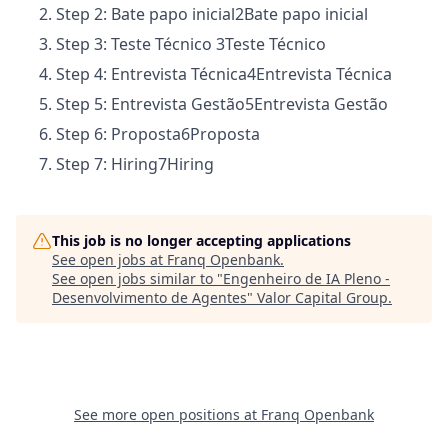
Step 2: Bate papo inicial
2
Bate papo inicial
Step 3: Teste Técnico
3
Teste Técnico
Step 4: Entrevista Técnica
4
Entrevista Técnica
Step 5: Entrevista Gestão
5
Entrevista Gestão
Step 6: Proposta
6
Proposta
Step 7: Hiring
7
Hiring
This job is no longer accepting applications
See open jobs at
Franq Openbank
.
See open jobs similar to "
Engenheiro de IA Pleno -
Desenvolvimento de Agentes
"
Valor Capital Group
.
See more open positions at
Franq Openbank