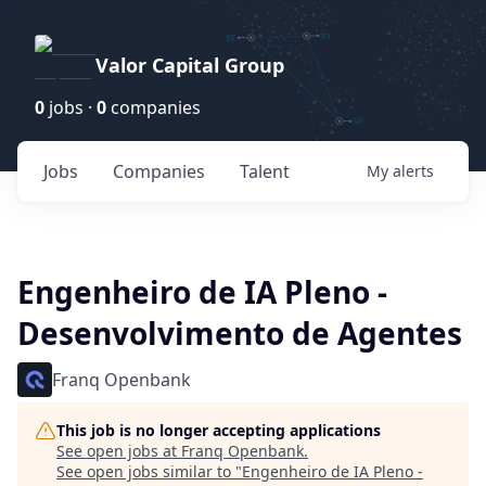
Valor Capital Group
0
jobs ·
0
companies
Jobs
Companies
Talent
My
alerts
Engenheiro de IA Pleno -
Desenvolvimento de Agentes
Franq Openbank
This job is no longer accepting applications
See open jobs at
Franq Openbank
.
See open jobs similar to "
Engenheiro de IA Pleno -