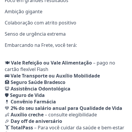
Foco em grandes resultados
Ambição gigante
Colaboração com atrito positivo
Senso de urgência extrema
Embarcando na Frete, você terá:
🍽️
Vale Refeição ou Vale Alimentação
– pago no
cartão flexível Flash
🚌
Vale Transporte ou Auxílio Mobilidade
🏥
Seguro Saúde Bradesco
🦷 Assistência Odontológica
🛡️
Seguro de Vida
💊
Convênio Farmácia
💙
2% do seu salário anual para Qualidade de Vida
👶
Auxílio creche
– consulte elegibilidade
🎉
Day off de aniversário
🏋️
TotalPass
– Para você cuidar da saúde e bem-estar