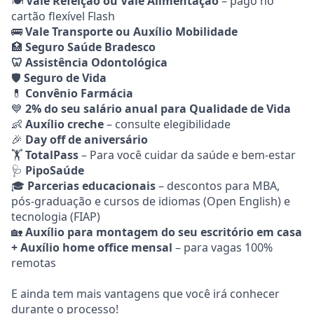
🍽️
Vale Refeição ou Vale Alimentação
– pago no
cartão flexível Flash
🚌
Vale Transporte ou Auxílio Mobilidade
🏥
Seguro Saúde Bradesco
🦷 Assistência Odontológica
🛡️
Seguro de Vida
💊
Convênio Farmácia
💙
2% do seu salário anual para Qualidade de Vida
👶
Auxílio creche
– consulte elegibilidade
🎉
Day off de aniversário
🏋️
TotalPass
– Para você cuidar da saúde e bem-estar
🩺
PipoSaúde
🎓
Parcerias educacionais
– descontos para MBA,
pós-graduação e cursos de idiomas (Open English) e
tecnologia (FIAP)
🏡
Auxílio para montagem do seu escritório em casa
+ Auxílio home office mensal
– para vagas 100%
remotas
E ainda tem mais vantagens que você irá conhecer
durante o processo!