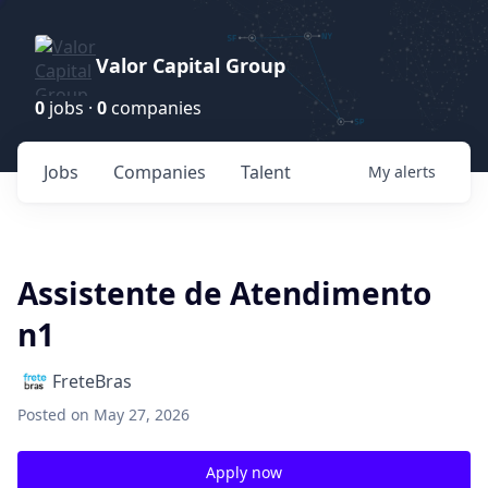
Valor Capital Group
0
jobs ·
0
companies
Jobs
Companies
Talent
My
alerts
Assistente de Atendimento
n1
FreteBras
Posted
on May 27, 2026
Apply now