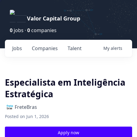
Valor Capital Group
0
jobs ·
0
companies
Jobs
Companies
Talent
My
alerts
Especialista em Inteligência
Estratégica
FreteBras
Posted
on Jun 1, 2026
Apply now