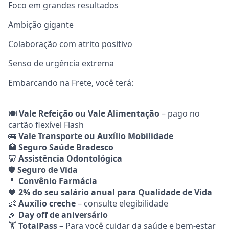
Foco em grandes resultados
Ambição gigante
Colaboração com atrito positivo
Senso de urgência extrema
Embarcando na Frete, você terá:
🍽️
Vale Refeição ou Vale Alimentação
– pago no
cartão flexível Flash
🚌
Vale Transporte ou Auxílio Mobilidade
🏥
Seguro Saúde Bradesco
🦷 Assistência Odontológica
🛡️
Seguro de Vida
💊
Convênio Farmácia
💙
2% do seu salário anual para Qualidade de Vida
👶
Auxílio creche
– consulte elegibilidade
🎉
Day off de aniversário
🏋️
TotalPass
– Para você cuidar da saúde e bem-estar