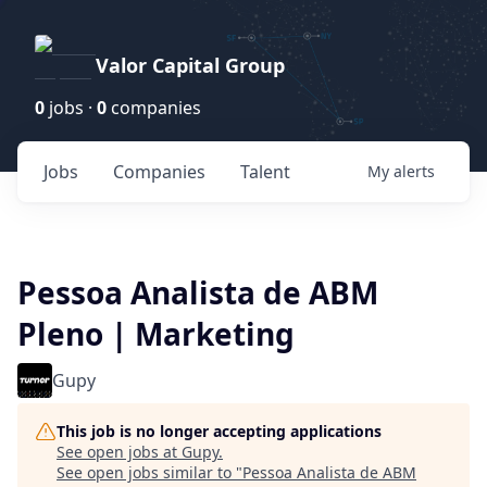
Valor Capital Group
0
jobs ·
0
companies
Jobs
Companies
Talent
My
alerts
Pessoa Analista de ABM
Pleno | Marketing
Gupy
This job is no longer accepting applications
See open jobs at
Gupy
.
See open jobs similar to "
Pessoa Analista de ABM