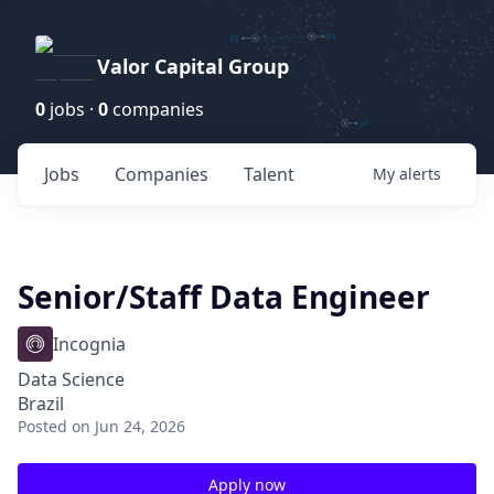
Valor Capital Group
0
jobs ·
0
companies
Jobs
Companies
Talent
My
alerts
Senior/Staff Data Engineer
Incognia
Data Science
Brazil
Posted
on Jun 24, 2026
Apply now