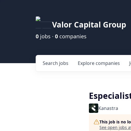
Valor Capital Group
0
jobs ·
0
companies
Search
jobs
Explore
companies
Especiali
Kanastra
This job is no 
See open jobs a