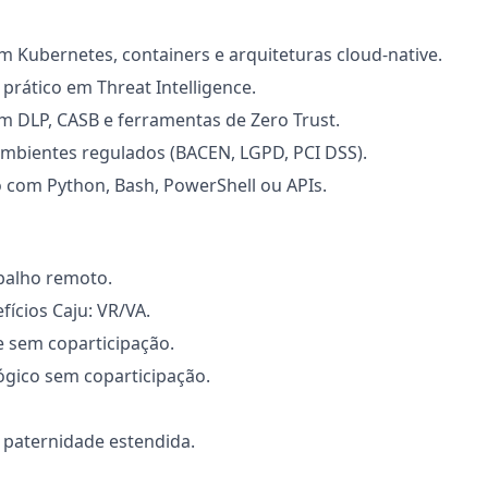
m Kubernetes, containers e arquiteturas cloud-native.
rático em Threat Intelligence.
m DLP, CASB e ferramentas de Zero Trust.
ambientes regulados (BACEN, LGPD, PCI DSS).
 com Python, Bash, PowerShell ou APIs.
balho remoto.
fícios Caju: VR/VA.
 sem coparticipação.
ógico sem coparticipação.
 paternidade estendida.