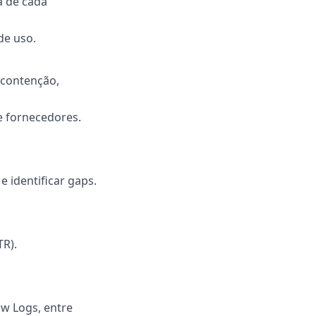
a de cada
de uso.
, contenção,
e fornecedores.
e identificar gaps.
R).
ow Logs, entre