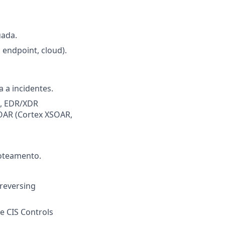
uada.
, endpoint, cloud).
 a incidentes.
.), EDR/XDR
SOAR (Cortex XSOAR,
roteamento.
reversing
e CIS Controls