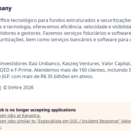
pany
ffice tecnológico para fundos estruturados e securitizaçõe
s e tecnologia, oferecemos eficiência, velocidade e visibilid
stidores e gestores. Fazemos serviços fiduciários e softwar
uritizações, bem como serviços bancários e software para
nvestidores Itaú Unibanco, Kaszeq Ventures, Valor Capital,
 QED e F-Prime. Atendemos mais de 160 clientes, incluindo I
e JGP, com mais de R$ 35 bilhões em ativos.
 | © InHire 2026
job is no longer accepting applications
pen jobs at
Kanastra
.
en jobs similar to "
Especialista em SOC / Incident Response
"
Valor
p
.