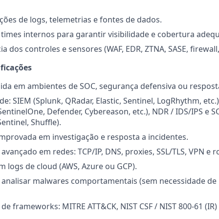
ações de logs, telemetrias e fontes de dados.
times internos para garantir visibilidade e cobertura adeq
cia dos controles e sensores (WAF, EDR, ZTNA, SASE, firewall
ificações
lida em ambientes de SOC, segurança defensiva ou resposta
de: SIEM (Splunk, QRadar, Elastic, Sentinel, LogRhythm, etc
SentinelOne, Defender, Cybereason, etc.), NDR / IDS/IPS e 
ntinel, Shuffle).
mprovada em investigação e resposta a incidentes.
avançado em redes: TCP/IP, DNS, proxies, SSL/TLS, VPN e 
m logs de cloud (AWS, Azure ou GCP).
 analisar malwares comportamentais (sem necessidade de 
e frameworks: MITRE ATT&CK, NIST CSF / NIST 800-61 (IR) 