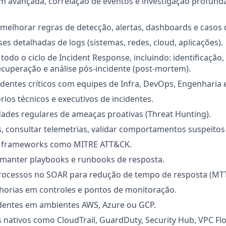
em avançada, correlação de eventos e investigação profund
 e melhorar regras de detecção, alertas, dashboards e casos 
ses detalhadas de logs (sistemas, redes, cloud, aplicações).
 todo o ciclo de Incident Response, incluindo: identificação
ecuperação e análise pós-incidente (post-mortem).
dentes críticos com equipes de Infra, DevOps, Engenharia 
rios técnicos e executivos de incidentes.
dades regulares de ameaças proativas (Threat Hunting).
s, consultar telemetrias, validar comportamentos suspeitos 
m frameworks como MITRE ATT&CK.
 manter playbooks e runbooks de resposta.
rocessos no SOAR para redução de tempo de resposta (MTT
lhorias em controles e pontos de monitoração.
identes em ambientes AWS, Azure ou GCP.
 nativos como CloudTrail, GuardDuty, Security Hub, VPC Fl