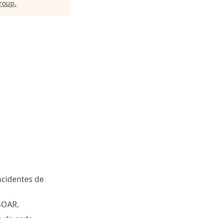
Group
.
ncidentes de
SOAR.