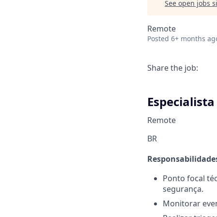
See open jobs si
Remote
Posted
6+ months ag
Share the job:
Especialist
Remote
BR
Responsabilidades
Ponto focal té
segurança.
Monitorar eve