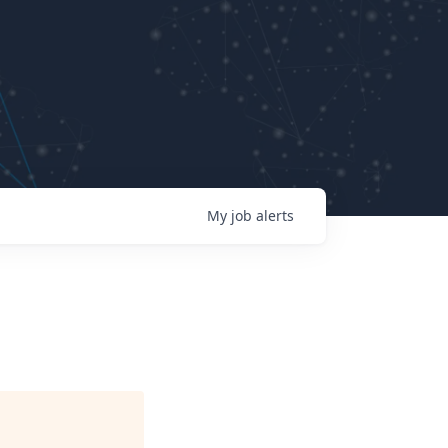
My
job
alerts