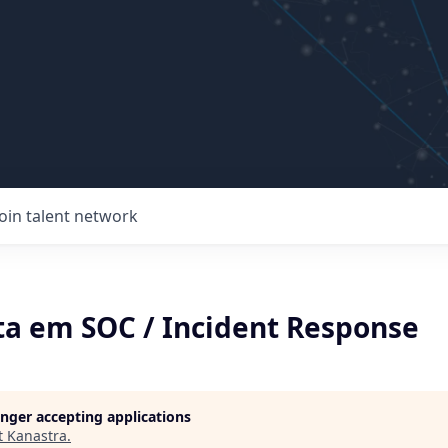
Join talent network
sta em SOC / Incident Response
longer accepting applications
t
Kanastra
.