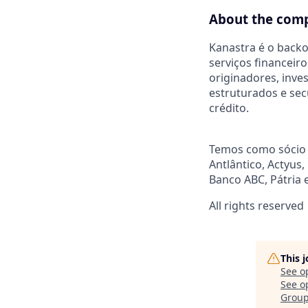
About the com
Kanastra é o backo
serviços financeiro
originadores, inve
estruturados e sec
crédito.
Temos como sócio i
Antlântico, Actyus,
Banco ABC, Pátria 
All rights reserved
This 
See o
See op
Grou