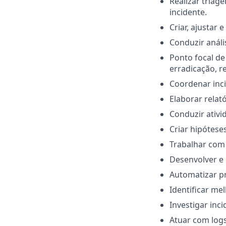
Realizar triag
incidente.
Criar, ajustar
Conduzir análi
Ponto focal de
erradicação, r
Coordenar inci
Elaborar relató
Conduzir ativi
Criar hipótese
Trabalhar co
Desenvolver e
Automatizar p
Identificar me
Investigar inc
Atuar com logs