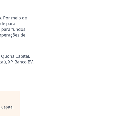
s. Por meio de
ade para
e para fundos
 operações de
 Quona Capital,
taú, XP, Banco BV,
 Capital