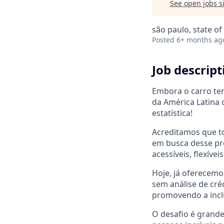
See open jobs si
são paulo, state of
Posted
6+ months ag
Job descript
Embora o carro te
da América Latina 
estatística!
Acreditamos que to
em busca desse pro
acessíveis, flexívei
Hoje, já oferecemo
sem análise de cré
promovendo a inclu
O desafio é grande