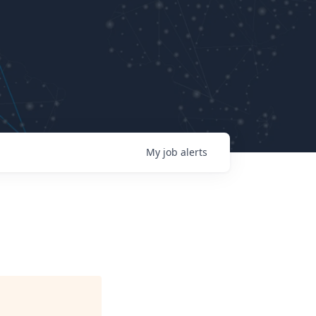
My
job
alerts