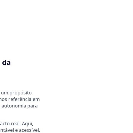
 da
 um propósito
omos referência em
 e autonomia para
to real. Aqui,
tável e acessível.