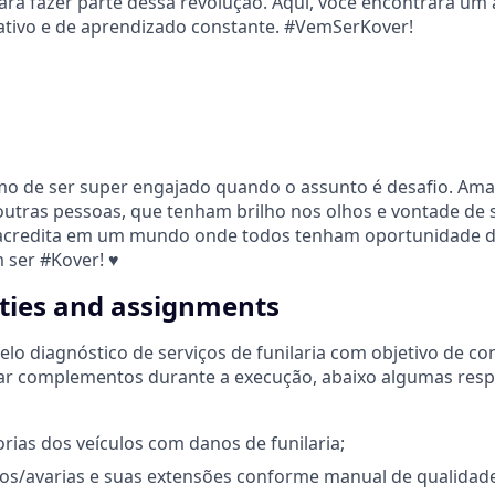
para fazer parte dessa revolução. Aqui, você encontrará um
ativo e de aprendizado constante. #VemSerKover!
imo de ser super engajado quando o assunto é desafio. A
utras pessoas, que tenham brilho nos olhos e vontade de
acredita em um mundo onde todos tenham oportunidade de
m ser #Kover! ♥
ities and assignments
elo diagnóstico de serviços de funilaria com objetivo de co
ar complementos durante a execução, abaixo algumas resp
orias dos veículos com danos de funilaria;
nos/avarias e suas extensões conforme manual de qualidade