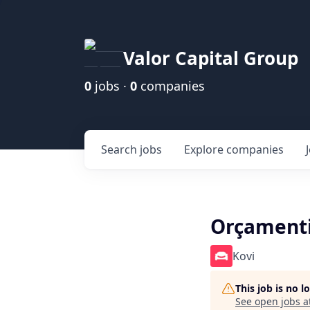
Valor Capital Group
0
jobs ·
0
companies
Search
jobs
Explore
companies
Orçamenti
Kovi
This job is no 
See open jobs a