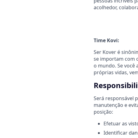
pessoas incríveis 
acolhedor, colabor
Time Kovi:
Ser Kover é sinôn
se importam com o
o mundo. Se você 
próprias vidas, ve
Responsibil
Será responsável p
manutenção e evit
posição:
Efetuar as vist
Identificar da