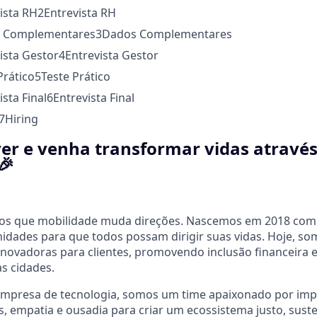
vista RH
2
Entrevista RH
s Complementares
3
Dados Complementares
vista Gestor
4
Entrevista Gestor
Prático
5
Teste Prático
ista Final
6
Entrevista Final
7
Hiring
er e venha transformar vidas através
🎉
mos que mobilidade muda direções. Nascemos em 2018 com
unidades para que todos possam dirigir suas vidas. Hoje, s
inovadoras para clientes, promovendo inclusão financeira
s cidades.
mpresa de tecnologia, somos um time apaixonado por impac
empatia e ousadia para criar um ecossistema justo, susten