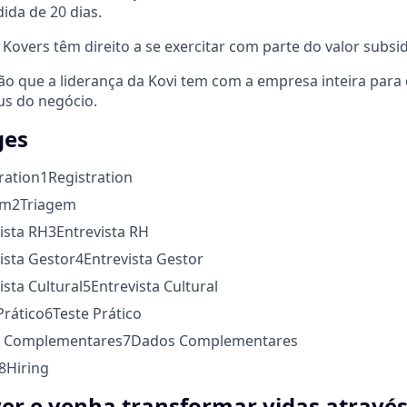
ida de 20 dias.
Kovers têm direito a se exercitar com parte do valor subsid
ão que a liderança da Kovi tem com a empresa inteira para
us do negócio.
ges
ration
1
Registration
em
2
Triagem
vista RH
3
Entrevista RH
vista Gestor
4
Entrevista Gestor
ista Cultural
5
Entrevista Cultural
Prático
6
Teste Prático
s Complementares
7
Dados Complementares
8
Hiring
er e venha transformar vidas através