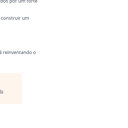
dos por um forte
 construir um
tá reinventando o
lo