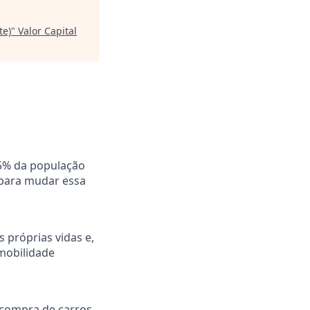
te)
"
Valor Capital
25% da população
: para mudar essa
 próprias vidas e,
 mobilidade
 compra de carros