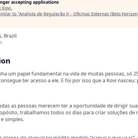
longer accepting applications
t
Kovi
.
milar to "
Analista de Regulação Jr - Oficinas Externas (Belo Horizon
, Brazil
o
ion
nha um papel fundamental na vida de muitas pessoas, só 
consegue ter acesso a ele. E foi por isso que a Kovi nasceu
das as pessoas merecem ter a oportunidade de dirigir suas
pósito, trabalhamos todos os dias para criar soluções de
s e simples.
s planos de aluguel no inédito modelo “pague o que usar”,