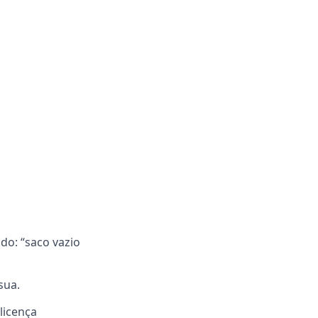
do: “saco vazio
sua.
licença