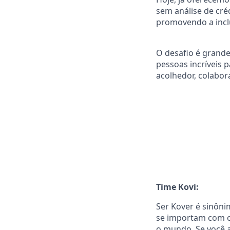
sem análise de cré
promovendo a inclu
O desafio é grande
pessoas incríveis 
acolhedor, colabor
Time Kovi:
Ser Kover é sinôn
se importam com o
o mundo. Se você 