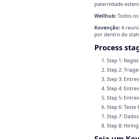
paternidade estend
Wellhub:
Todos os 
Kovenção:
A reuni
por dentro do stat
Process sta
Step 1: Regist
Step 2: Triag
Step 3: Entre
Step 4: Entre
Step 5: Entrev
Step 6: Teste 
Step 7: Dado
Step 8: Hiring
Seja um Kov