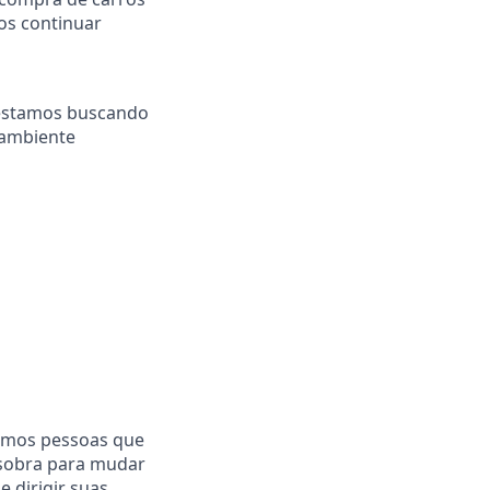
os continuar
E estamos buscando
 ambiente
mamos pessoas que
 sobra para mudar
 dirigir suas