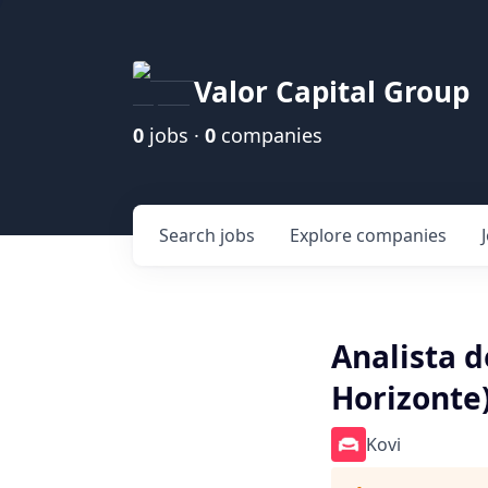
Valor Capital Group
0
jobs ·
0
companies
Search
jobs
Explore
companies
Analista d
Horizonte
Kovi