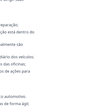
reparação;
ação está dentro do
realmente são
iário dos veículos;
 das oficinas;
os de ações para
co automotivo.
s de forma ágil;