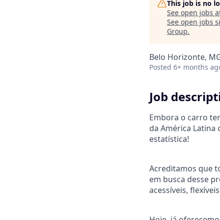
This job is no 
See open jobs a
See open jobs si
Group
.
Belo Horizonte, MG
Posted
6+ months ag
Job descript
Embora o carro te
da América Latina 
estatística!
Acreditamos que to
em busca desse pro
acessíveis, flexívei
Hoje, já oferecemo