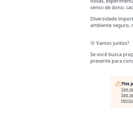
novas, experiment
senso de dono: cad
Diversidade impor
ambiente seguro, r
💡 Vamos juntos?
Se você busca prop
presente para cons
This 
See o
See op
Horiz