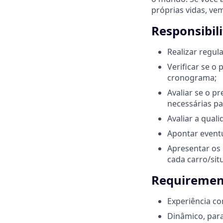
próprias vidas, ve
Responsibil
Realizar regul
Verificar se o
cronograma;
Avaliar se o p
necessárias pa
Avaliar a qual
Apontar eventu
Apresentar os 
cada carro/sit
Requirement
Experiência c
Dinâmico, para