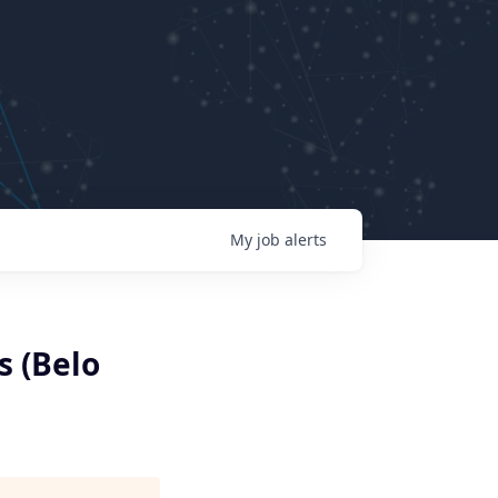
My
job
alerts
s (Belo