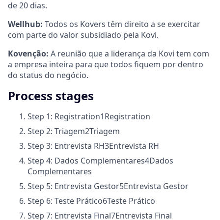
de 20 dias.
Wellhub:
Todos os Kovers têm direito a se exercitar
com parte do valor subsidiado pela Kovi.
Kovenção:
A reunião que a liderança da Kovi tem com
a empresa inteira para que todos fiquem por dentro
do status do negócio.
Process stages
Step 1: Registration
1
Registration
Step 2: Triagem
2
Triagem
Step 3: Entrevista RH
3
Entrevista RH
Step 4: Dados Complementares
4
Dados
Complementares
Step 5: Entrevista Gestor
5
Entrevista Gestor
Step 6: Teste Prático
6
Teste Prático
Step 7: Entrevista Final
7
Entrevista Final