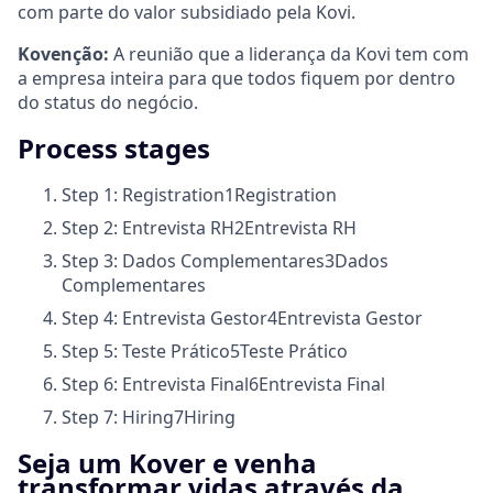
com parte do valor subsidiado pela Kovi.
Kovenção:
A reunião que a liderança da Kovi tem com
a empresa inteira para que todos fiquem por dentro
do status do negócio.
Process stages
Step 1: Registration
1
Registration
Step 2: Entrevista RH
2
Entrevista RH
Step 3: Dados Complementares
3
Dados
Complementares
Step 4: Entrevista Gestor
4
Entrevista Gestor
Step 5: Teste Prático
5
Teste Prático
Step 6: Entrevista Final
6
Entrevista Final
Step 7: Hiring
7
Hiring
Seja um Kover e venha
transformar vidas através da