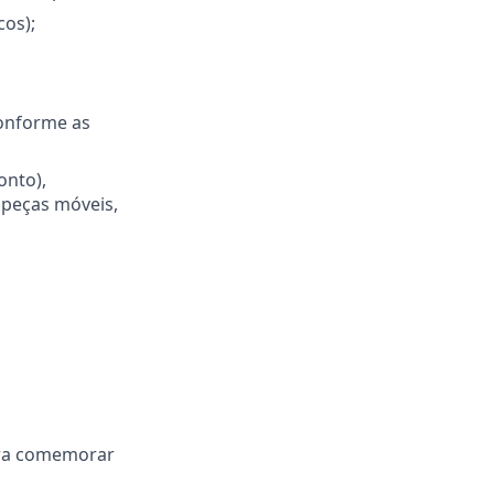
cos);
conforme as
onto),
 peças móveis,
ara comemorar