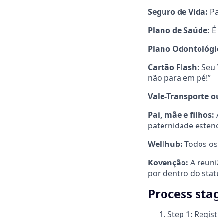
Seguro de Vida:
Pa
Plano de Saúde:
É 
Plano Odontológi
Cartão Flash:
Seu 
não para em pé!”
Vale-Transporte o
Pai, mãe e filhos:
A
paternidade estend
Wellhub:
Todos os 
Kovenção:
A reuni
por dentro do stat
Process sta
Step 1: Regist