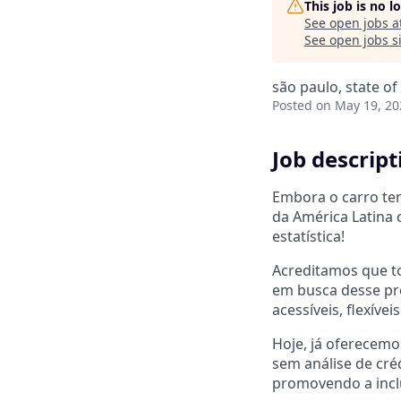
This job is no 
See open jobs a
See open jobs si
são paulo, state of
Posted
on May 19, 20
Job descript
Embora o carro te
da América Latina 
estatística!
Acreditamos que to
em busca desse pro
acessíveis, flexívei
Hoje, já oferecemo
sem análise de cré
promovendo a inclu