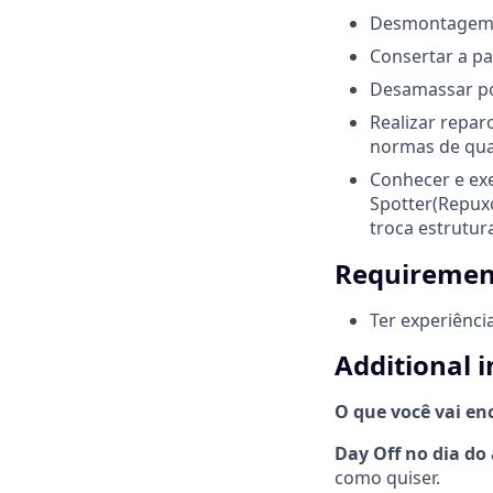
Desmontagem de
Consertar a pa
Desamassar por
Realizar repar
normas de qua
Conhecer e exe
Spotter(Repuxo
troca estrutur
Requirement
Ter experiência
Additional 
O que você vai en
Day Off no dia do 
como quiser.