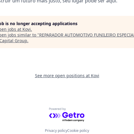
truir um futuro mais justo, seu lugar pode ser aqui.
job is no longer accepting applications
pen jobs at
Kovi
.
en jobs similar to "
REPARADOR AUTOMOTIVO FUNILEIRO ESPECIAL
 Capital Group
.
See more open positions at
Kovi
Powered by Getro.com
Privacy policy
Cookie policy