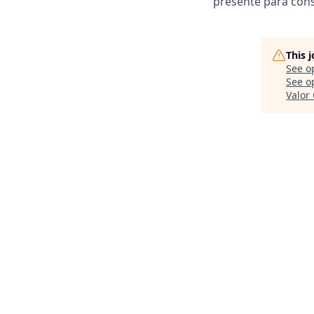
presente para cons
This 
See o
See op
Valor