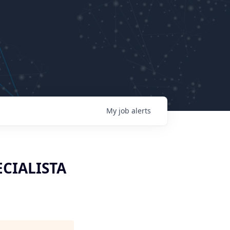
My
job
alerts
CIALISTA