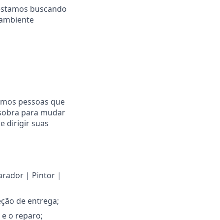
E estamos buscando
 ambiente
mamos pessoas que
 sobra para mudar
 dirigir suas
arador | Pintor |
jeção de entrega;
 e o reparo;