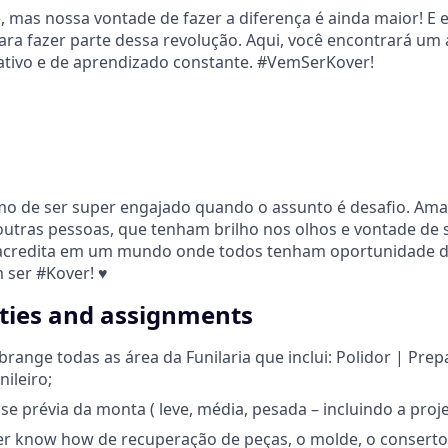
, mas nossa vontade de fazer a diferença é ainda maior! 
para fazer parte dessa revolução. Aqui, você encontrará um
ativo e de aprendizado constante. #VemSerKover!
imo de ser super engajado quando o assunto é desafio. A
utras pessoas, que tenham brilho nos olhos e vontade de
acredita em um mundo onde todos tenham oportunidade de
m ser #Kover! ♥
ities and assignments
brange todas as área da Funilaria que inclui: Polidor | Prep
ileiro;
lise prévia da monta ( leve, média, pesada – incluindo a pro
ter know how de recuperação de peças, o molde, o conserto