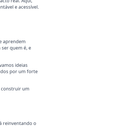
to real. Aqui,
tável e acessível.
que aprendem
 ser quem é, e
vamos ideias
dos por um forte
 construir um
tá reinventando o