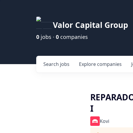
Valor Capital Group
0
jobs ·
0
companies
Search
jobs
Explore
companies
REPARADO
I
Kovi