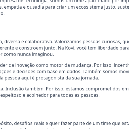
mpresa de tecnologia, somos um time apaixonado por impac
empatia e ousadia para criar um ecossistema justo, susten
ço.
va, diversa e colaborativa. Valorizamos pessoas curiosas, 
erente e constroem junto. Na Kovi, você tem liberdade para
er como nunca imaginou.
der da inovação como motor da mudança. Por isso, incenti
ações e decisões com base em dados. Também somos movi
a pessoa aqui é protagonista da sua jornada.
ta. Inclusão também. Por isso, estamos comprometidos em
espeitoso e acolhedor para todas as pessoas.
ósito, desafios reais e quer fazer parte de um time que es