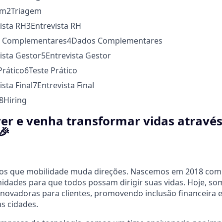
em
2
Triagem
vista RH
3
Entrevista RH
s Complementares
4
Dados Complementares
vista Gestor
5
Entrevista Gestor
Prático
6
Teste Prático
ista Final
7
Entrevista Final
8
Hiring
er e venha transformar vidas através
🎉
mos que mobilidade muda direções. Nascemos em 2018 com
unidades para que todos possam dirigir suas vidas. Hoje, s
inovadoras para clientes, promovendo inclusão financeira
s cidades.