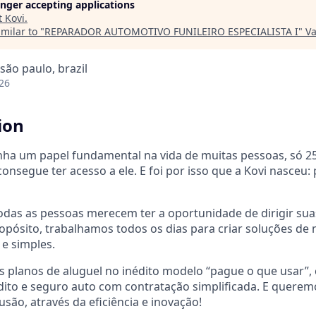
longer accepting applications
t
Kovi
.
milar to "
REPARADOR AUTOMOTIVO FUNILEIRO ESPECIALISTA I
"
Va
 são paulo, brazil
26
ion
nha um papel fundamental na vida de muitas pessoas, só 
consegue ter acesso a ele. E foi por isso que a Kovi nasceu
das as pessoas merecem ter a oportunidade de dirigir suas
pósito, trabalhamos todos os dias para criar soluções de
s e simples.
s planos de aluguel no inédito modelo “pague o que usar”,
dito e seguro auto com contratação simplificada. E querem
são, através da eficiência e inovação!