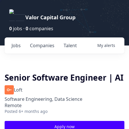
Valor Capital Group
0
jobs ·
0
companies
Jobs
Companies
Talent
My
alerts
Senior Software Engineer | AI
Loft
Software Engineering, Data Science
Remote
Posted
6+ months ago
Apply now