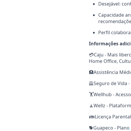
Desejável: co
Capacidade ana
recomendações
Perfil colabor
Informações adic
💳Caju - Mais libe
Home Office, Cultu
🏥Assistência Médi
🦺Seguro de Vida -
🏋️Wellhub - Acesso
🧘Wellz - Platafor
👪Licença Parental
🐕Guapeco - Plano