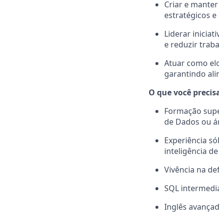
Criar e mante
estratégicos e
Liderar inicia
e reduzir trab
Atuar como elo
garantindo ali
O que você precisa
Formação super
de Dados ou ár
Experiência só
inteligência d
Vivência na de
SQL intermediá
Inglês avançad