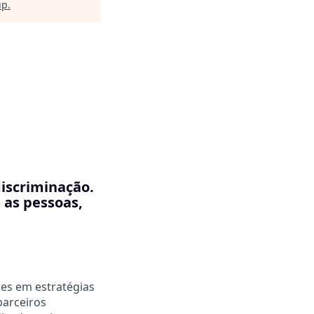
up
.
discriminação.
 as pessoas,
ses em estratégias
parceiros