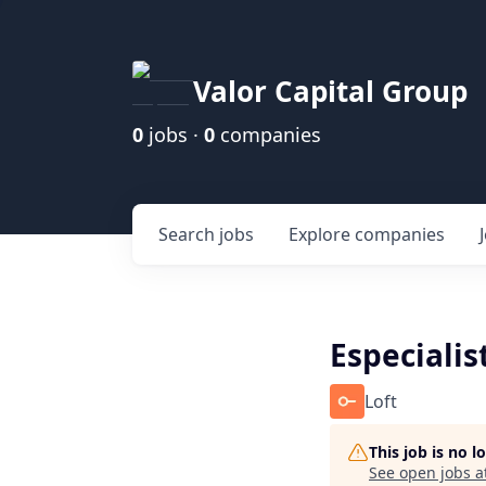
Valor Capital Group
0
jobs ·
0
companies
Search
jobs
Explore
companies
Especialis
Loft
This job is no 
See open jobs a