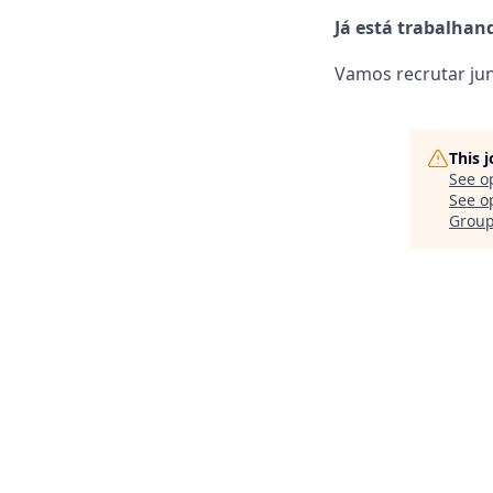
Já está trabalhan
Vamos recrutar jun
This 
See o
See op
Grou