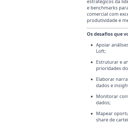
estratégicos da li
e benchmarks para 
comercial com exce
produtividade e m
Os desafios que v
Apoiar análise
Loft;
Estruturar e 
prioridades do
Elaborar narra
dados e insight
Monitorar con
dados;
Mapear oportun
share de cartei