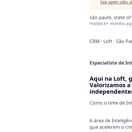
See open jobs si
são paulo, state of
Posted
6+ months ag
CRM
·
Loft - São Pa
Especialista de In
Aqui na Loft, 
Valorizamos a 
independentem
Como o time de Int
A área de Inteligê
que acelerem o cre