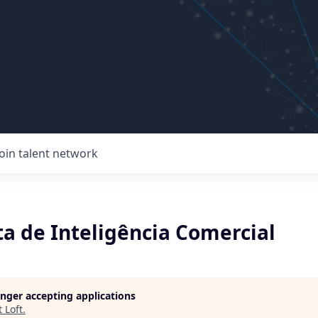
Join talent network
ta de Inteligência Comercial
longer accepting applications
t
Loft
.