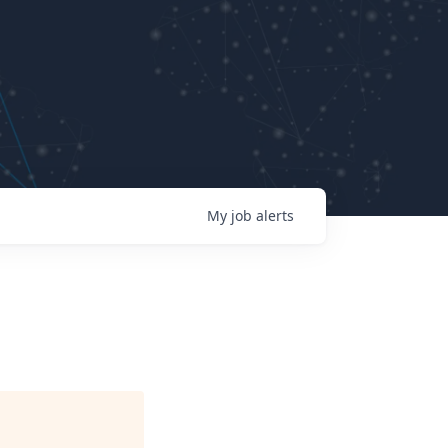
My
job
alerts