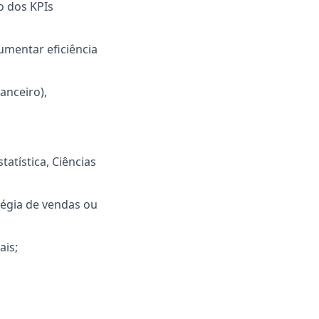
o dos KPIs
umentar eficiência
anceiro),
atística, Ciências
tégia de vendas ou
ais;