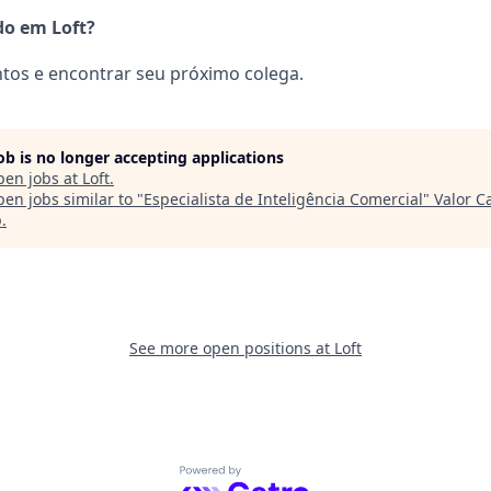
do em Loft?
tos e encontrar seu próximo colega.
job is no longer accepting applications
pen jobs at
Loft
.
en jobs similar to "
Especialista de Inteligência Comercial
"
Valor C
p
.
See more open positions at
Loft
Powered by Getro.com