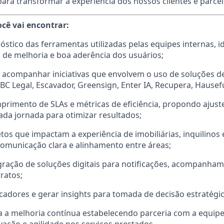
para transformar a experiência dos nossos clientes e parcei
ocê vai encontrar:
óstico das ferramentas utilizadas pelas equipes internas, i
de melhoria e boa aderência dos usuários;
acompanhar iniciativas que envolvem o uso de soluções de
C Legal, Escavador, Greensign, Enter IA, Recupera, Hausefu
primento de SLAs e métricas de eficiência, propondo ajust
da jornada para otimizar resultados;
tos que impactam a experiência de imobiliárias, inquilinos 
omunicação clara e alinhamento entre áreas;
gração de soluções digitais para notificações, acompanha
ratos;
cadores e gerar insights para tomada de decisão estratégic
a a melhoria contínua estabelecendo parceria com a equip