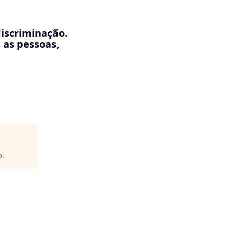
discriminação.
 as pessoas,
p
.