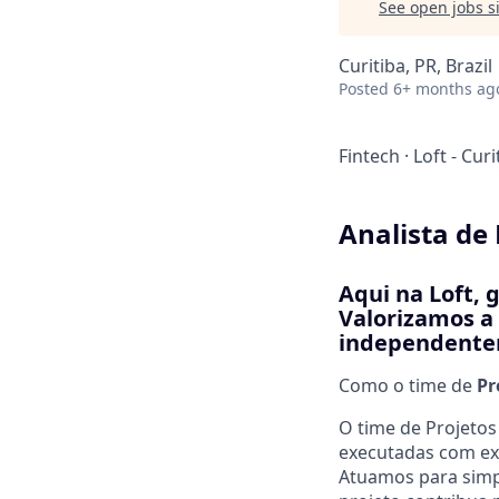
See open jobs si
Curitiba, PR, Brazil
Posted
6+ months ag
Fintech
·
Loft - Curi
Analista de 
Aqui na Loft, 
Valorizamos a 
independentem
Como o time de
Pr
O time de Projetos
executadas com exc
Atuamos para simpl