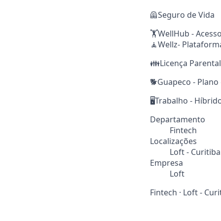
🦺Seguro de Vida
🏋️WellHub - Acesso
🧘Wellz- Platafor
👪Licença Parental
🐕Guapeco - Plano
🖥️Trabalho - Híbri
Departamento
Fintech
Localizações
Loft - Curitiba
Empresa
Loft
Fintech
·
Loft - Curi