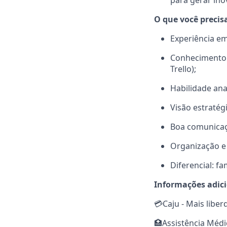
para gerar ino
O que você precisa
Experiência em
Conhecimento 
Trello);
Habilidade ana
Visão estratég
Boa comunicaçã
Organização e 
Diferencial: f
Informações adic
💳Caju - Mais libe
🏥Assistência Médi