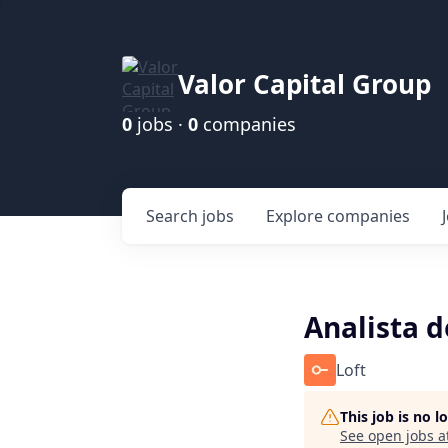
Valor Capital Group
0
jobs ·
0
companies
Search
jobs
Explore
companies
Analista d
Loft
This job is no 
See open jobs a