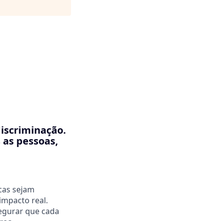
discriminação.
 as pessoas,
icas sejam
impacto real.
egurar que cada