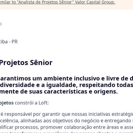
milar to "
Analista de Projetos Sênior
"
Valor Capital Group
.
o
tiba - PR
Projetos Sênior
garantimos um ambiente inclusivo e livre de 
diversidade e a igualdade, respeitando todas
ente de suas características e origens.
ojetos
constrói a Loft:
 é responsável por garantir que nossas iniciativas estratég
elência, alinhadas aos objetivos do negócio e entregando 
ificar processos, promover colaboração entre áreas e ass