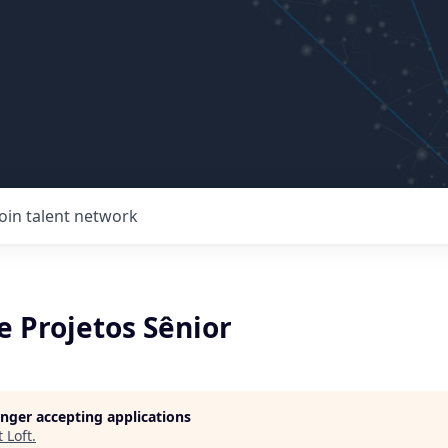
Join talent network
e Projetos Sênior
longer accepting applications
t
Loft
.