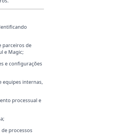
ros.
dentificando
 parceiros de
l e Magic;
es e configurações
e equipes internas,
mento processual e
a;
e de processos