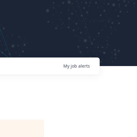
My
job
alerts