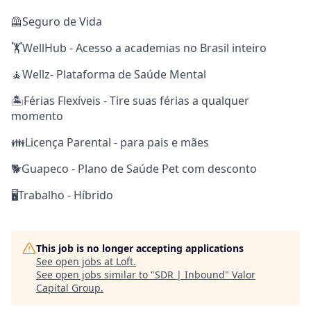
🦺Seguro de Vida
🏋️WellHub - Acesso a academias no Brasil inteiro
🧘Wellz- Plataforma de Saúde Mental
🏝️Férias Flexíveis - Tire suas férias a qualquer
momento
👪Licença Parental - para pais e mães
🐕Guapeco - Plano de Saúde Pet com desconto
🖥️Trabalho - Híbrido
This job is no longer accepting applications
See open jobs at
Loft
.
See open jobs similar to "
SDR | Inbound
"
Valor
Capital Group
.