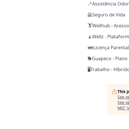
🪥Assistência Odon
🦺Seguro de Vida
🏋️Wellhub - Acesso
🧘Wellz - Platafor
👪Licença Parental
🐕Guapeco - Plano
🖥️Trabalho - Híbrid
This 
See o
See op
MG
"
V