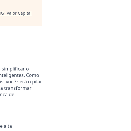
MG
"
Valor Capital
simplificar o
inteligentes. Como
s, você será o pilar
ara transformar
anca de
e alta