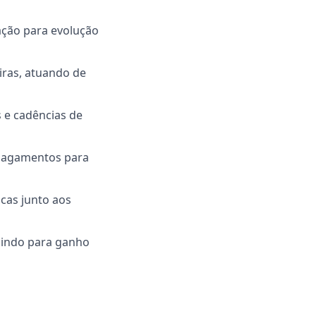
ação para evolução
iras, atuando de
 e cadências de
 Pagamentos para
icas junto aos
buindo para ganho