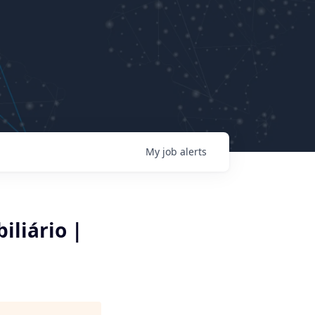
My
job
alerts
iliário |