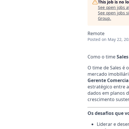
This job is no 
See open jobs a
See open jobs si
Group
.
Remote
Posted
on May 22, 20
Como o time
Sale
O time de Sales é 
mercado imobiliári
Gerente Comercia
estratégico entre 
dados em planos de
crescimento susten
Os desafios que v
Liderar e dese