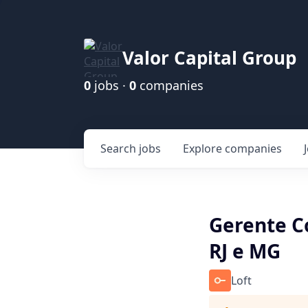
Valor Capital Group
0
jobs ·
0
companies
Search
jobs
Explore
companies
Gerente Co
RJ e MG
Loft