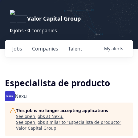
Valor Capital Group
0
jobs ·
0
companies
Jobs
Companies
Talent
My
alerts
Especialista de producto
Nexu
This job is no longer accepting applications
See open jobs at
Nexu
.
See open jobs similar to "
Especialista de producto
"
Valor Capital Group
.