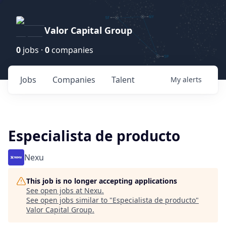
Valor Capital Group
0
jobs ·
0
companies
Jobs
Companies
Talent
My
alerts
Especialista de producto
Nexu
This job is no longer accepting applications
See open jobs at
Nexu
.
See open jobs similar to "
Especialista de producto
"
Valor Capital Group
.