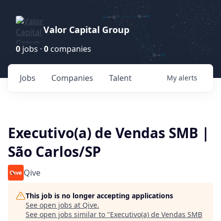
Valor Capital Group
0
jobs ·
0
companies
Jobs
Companies
Talent
My
alerts
Executivo(a) de Vendas SMB |
São Carlos/SP
Qive
This job is no longer accepting applications
See open jobs at
Qive
.
See open jobs similar to "
Executivo(a) de Vendas SMB