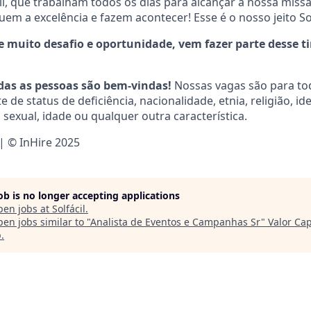
cil, que trabalham todos os dias para alcançar a nossa mis
em a excelência e fazem acontecer! Esse é o nosso jeito Sol
de muito desafio e oportunidade, vem fazer parte desse t
das as pessoas são bem-vindas!
Nossas vagas são para to
e status de deficiência, nacionalidade, etnia, religião, id
sexual, idade ou qualquer outra característica.
 | © InHire 2025
job is no longer accepting applications
pen jobs at
Solfácil
.
en jobs similar to "
Analista de Eventos e Campanhas Sr
"
Valor Cap
p
.