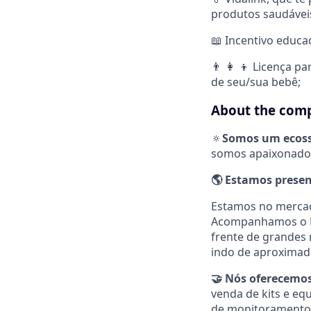
produtos saudávei
📖 Incentivo educac
👨 👩 👦 Licença p
de seu/sua bebê;
About the com
🔅
Somos um ecossi
somos apaixonados
🌎
Estamos presen
Estamos no mercado
Acompanhamos o Bra
frente de grandes
indo de aproximad
🤝 Nós oferecemos
venda de kits e eq
de monitoramento d