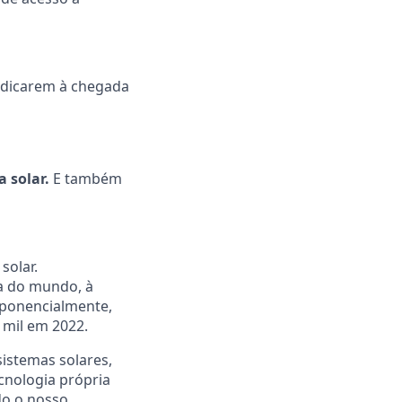
dedicarem à chegada
 solar.
E também
solar.
a do mundo, à
xponencialmente,
 mil em 2022.
istemas solares,
cnologia própria
do o nosso