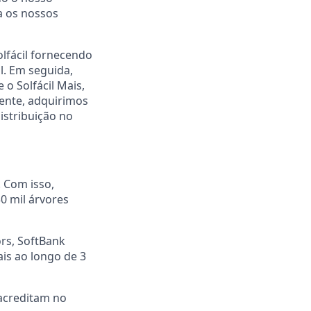
a os nossos
olfácil fornecendo
l. Em seguida,
o Solfácil Mais,
mente, adquirimos
istribuição no
. Com isso,
0 mil árvores
rs, SoftBank
ais ao longo de 3
acreditam no