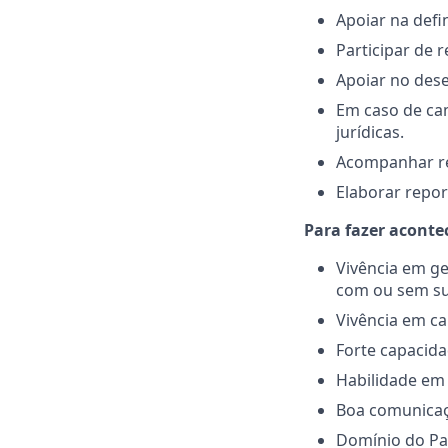
Apoiar na defi
Participar de
Apoiar no dese
Em caso de cam
jurídicas.
Acompanhar re
Elaborar repo
Para fazer acontec
Vivência em ge
com ou sem su
Vivência em c
Forte capacida
Habilidade em 
Boa comunicaçã
Domínio do Pac