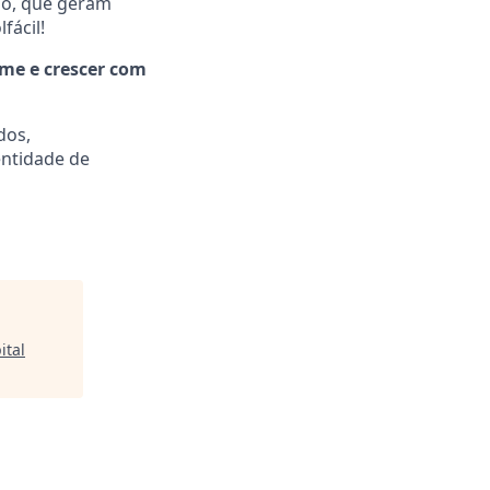
são, que geram
fácil!
ime e crescer com
dos,
entidade de
ital