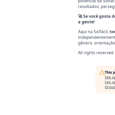
potencial da Solfá
resultados, persegu
🚀 Se você gosta 
a gente!
Aqui na Solfácil,
to
independentemente d
gênero, orientação 
All rights reserved
This 
See o
See op
Grou