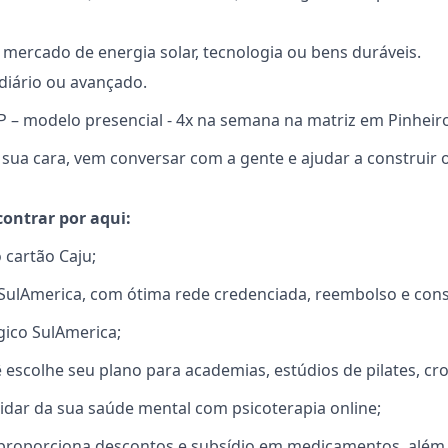
 mercado de energia solar, tecnologia ou bens duráveis.
diário ou avançado.
 – modelo presencial - 4x na semana na matriz em Pinheir
a sua cara, vem conversar com a gente e ajudar a construir 
contrar por aqui:
 cartão Caju;
SulAmerica, com ótima rede credenciada, reembolso e consu
gico SulAmerica;
escolhe seu plano para academias, estúdios de pilates, cros
cuidar da sua saúde mental com psicoterapia online;
e proporciona descontos e subsídio em medicamentos, além