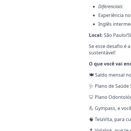
Diferenciais
:
Experiência no
Inglês interme
Local:
São Paulo/SP
Se esse desafio é 
sustentável!
O que você vai en
🍽️ Saldo mensal no
🩺 Plano de Saúde 
🦷 Plano Odontoló
💪 Gympass, e você 
🧠 TelaVita, para 
💊 Vidalink, que t