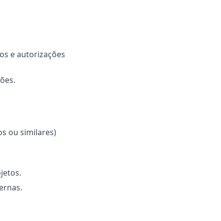
.
os e autorizações
ões.
s ou similares)
jetos.
ernas.