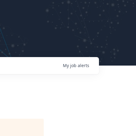
My
job
alerts