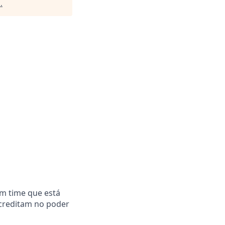
p
.
m time que está
acreditam no poder