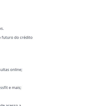
os.
o futuro do crédito
ltas online;
sfit e mais;
 de acesso a