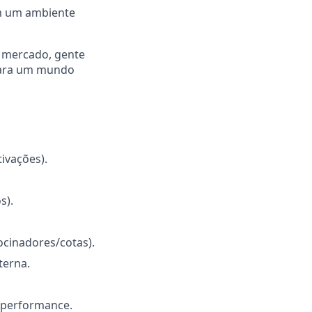
em um ambiente
o mercado, gente
 para um mundo
tivações).
s).
ocinadores/cotas).
terna.
e performance.