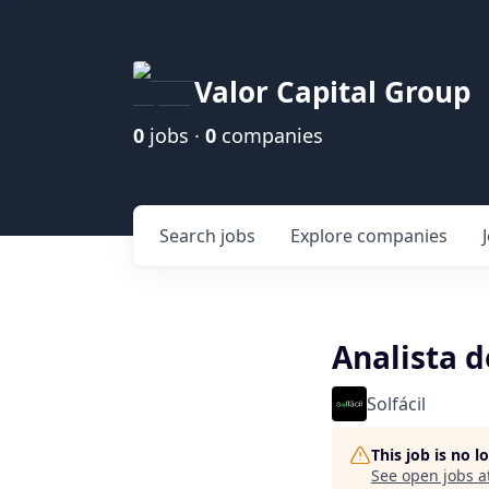
Valor Capital Group
0
jobs ·
0
companies
Search
jobs
Explore
companies
Analista 
Solfácil
This job is no 
See open jobs a