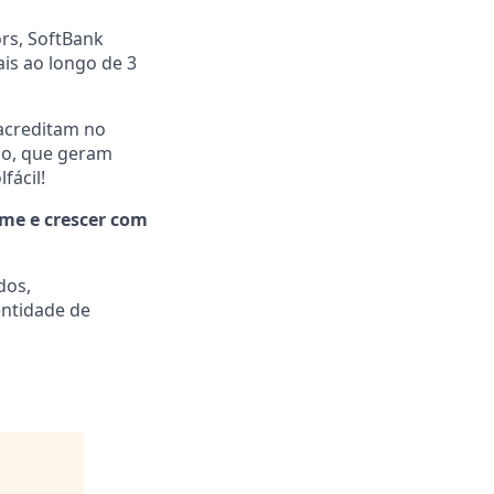
rs, SoftBank
ais ao longo de 3
acreditam no
são, que geram
fácil!
ime e crescer com
dos,
entidade de