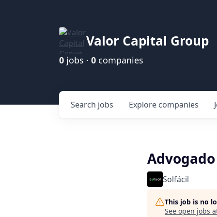
Valor Capital Group
0
jobs ·
0
companies
Search
jobs
Explore
companies
Advogado 
Solfácil
This job is no 
See open jobs a