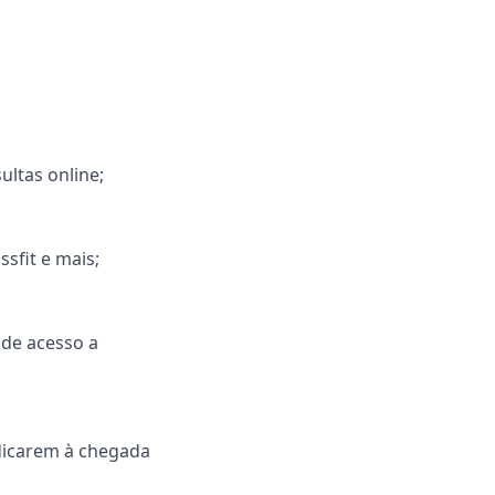
ltas online;
sfit e mais;
 de acesso a
edicarem à chegada