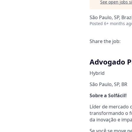
See open jobs si
São Paulo, SP, Brazi
Posted
6+ months ag
Share the job:
Advogado Pl
Hybrid
São Paulo, SP, BR
Sobre a Solfácil!
Líder de mercado 
transformando o f
da inovação e impa
Se você se move p