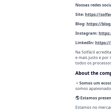
Nossas redes socia
Site:
https://solfa
Blog:
https://blog
Instagram:
https:
LinkedIn:
https:/
Na Solfácil acred
e mais justo e por
todos os processos
About the com
🔅
Somos um ecossi
somos apaixonados
🌎
Estamos presen
Estamos no mercado