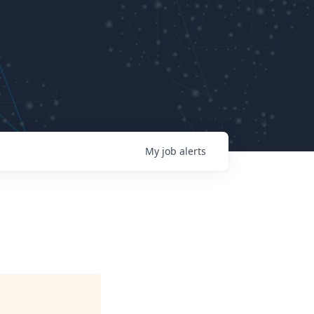
My
job
alerts