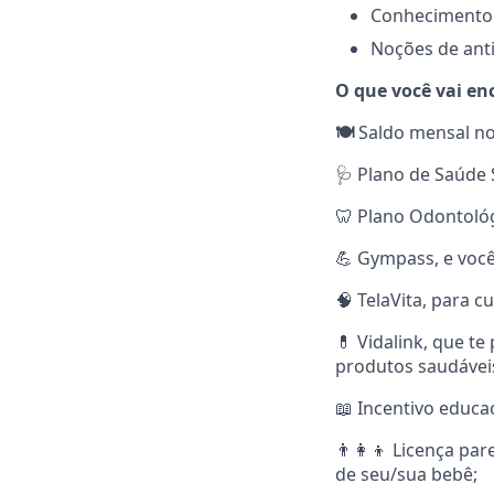
Conhecimento 
Noções de anti
O que você vai en
🍽️
Saldo mensal no
🩺 Plano de Saúde 
🦷 Plano Odontoló
💪 Gympass, e você 
🧠 TelaVita, para 
💊 Vidalink, que t
produtos saudávei
📖 Incentivo educac
👨‍👩‍👦 Licença p
de seu/sua bebê;