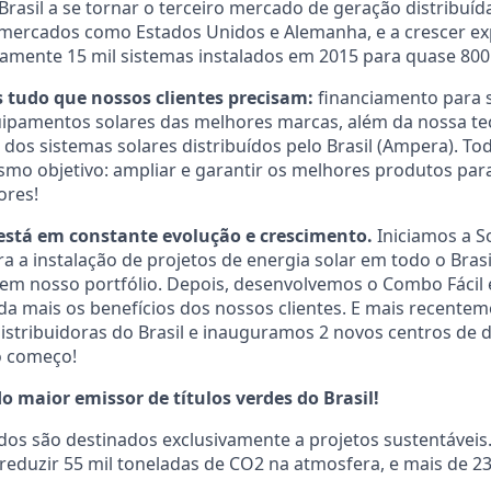
sil a se tornar o terceiro mercado de geração distribuíd
 mercados como Estados Unidos e Alemanha, e a crescer e
amente 15 mil sistemas instalados em 2015 para quase 800
 tudo que nossos clientes precisam:
financiamento para s
uipamentos solares das melhores marcas, além da nossa te
os sistemas solares distribuídos pelo Brasil (Ampera). To
mo objetivo: ampliar e garantir os melhores produtos par
ores!
 está em constante evolução e crescimento.
Iniciamos a S
a a instalação de projetos de energia solar em todo o Brasi
em nosso portfólio. Depois, desenvolvemos o Combo Fácil e 
a mais os benefícios dos nossos clientes. E mais recente
stribuidoras do Brasil e inauguramos 2 novos centros de d
 o começo!
 maior emissor de títulos verdes do Brasil!
dos são destinados exclusivamente a projetos sustentáveis
eduzir 55 mil toneladas de CO2 na atmosfera, e mais de 23