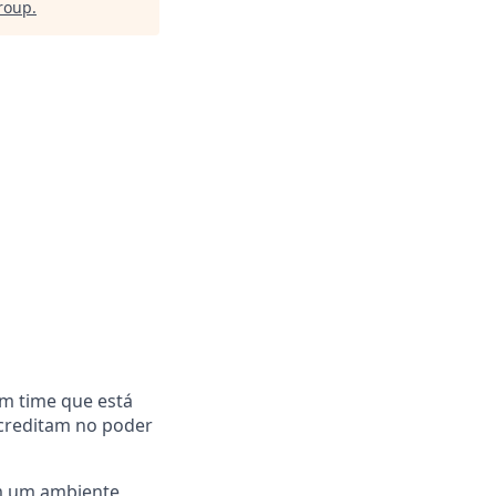
Group
.
m time que está
acreditam no poder
em um ambiente