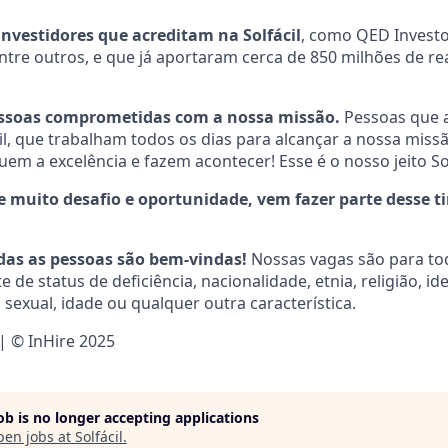
nvestidores que acreditam na Solfácil
, como QED Investo
entre outros, e que já aportaram cerca de 850 milhões de re
pessoas comprometidas com a nossa missão.
Pessoas que 
cil, que trabalham todos os dias para alcançar a nossa mis
em a excelência e fazem acontecer! Esse é o nosso jeito Sol
de muito desafio e oportunidade, vem fazer parte desse t
das as pessoas são bem-vindas!
Nossas vagas são para to
e status de deficiência, nacionalidade, etnia, religião, id
sexual, idade ou qualquer outra característica.
 | © InHire 2025
job is no longer accepting applications
pen jobs at
Solfácil
.