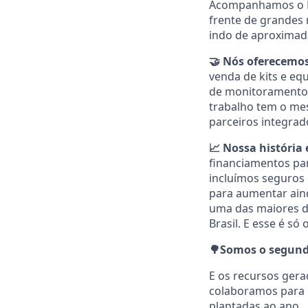
Acompanhamos o Bra
frente de grandes
indo de aproximad
🤝 Nós oferecemos
venda de kits e eq
de monitoramento d
trabalho tem o mes
parceiros integrad
📈 Nossa história
financiamentos par
incluímos seguros 
para aumentar aind
uma das maiores di
Brasil. E esse é só
🌳Somos o segundo
E os recursos gera
colaboramos para r
plantadas ao ano.