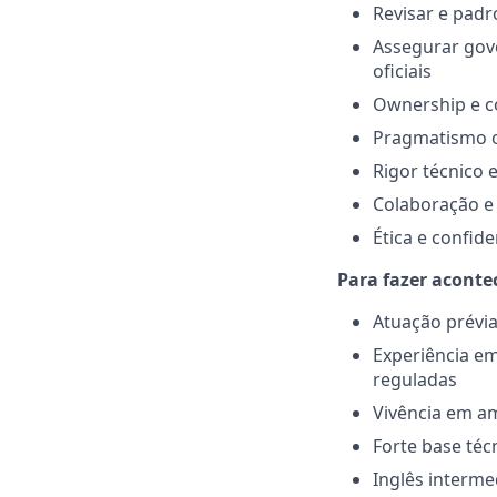
Revisar e padr
Assegurar gov
oficiais
Ownership e c
Pragmatismo o
Rigor técnico 
Colaboração e 
Ética e confid
Para fazer acontec
Atuação prévia
Experiência em
reguladas
Vivência em am
Forte base téc
Inglês interme