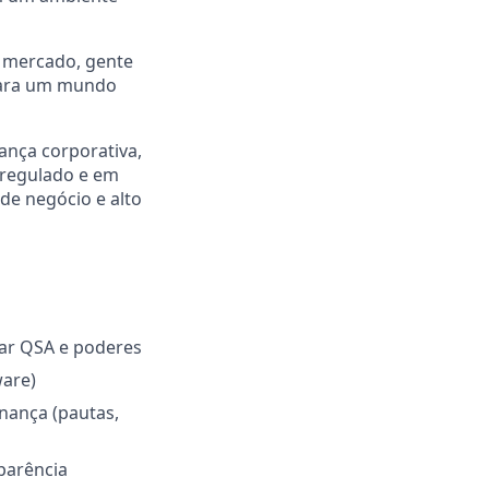
o mercado, gente
 para um mundo
ança corporativa,
 regulado e em
de negócio e alto
izar QSA e poderes
ware)
nança (pautas,
parência