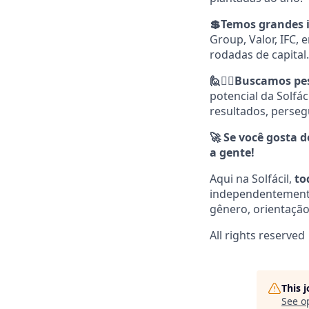
💲Temos grandes i
Group, Valor, IFC, 
rodadas de capital.
🙋💁‍♀️Buscamos 
potencial da Solfá
resultados, persegu
🚀 Se você gosta 
a gente!
Aqui na Solfácil,
to
independentemente d
gênero, orientação 
All rights reserved
This 
See o