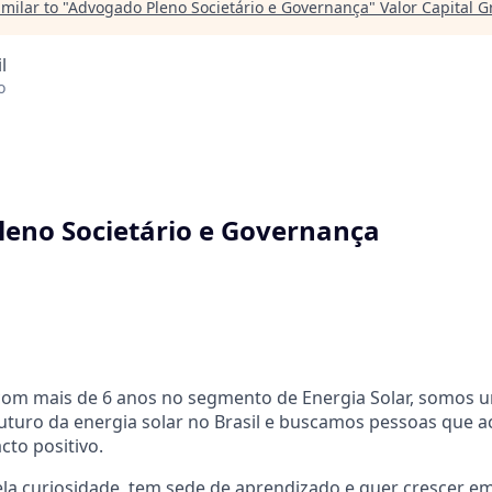
milar to "
Advogado Pleno Societário e Governança
"
Valor Capital 
l
o
eno Societário e Governança
com mais de 6 anos no segmento de Energia Solar, somos u
uturo da energia solar no Brasil e buscamos pessoas que 
cto positivo.
ela curiosidade, tem sede de aprendizado e quer crescer 