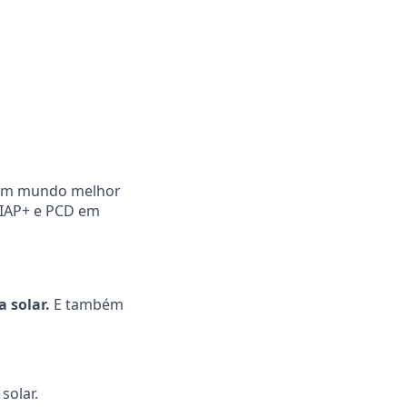
e um mundo melhor
QIAP+ e PCD em
 solar.
E também
solar.