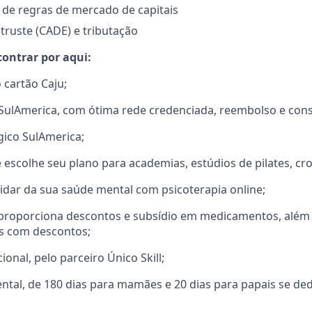
de regras de mercado de capitais
truste (CADE) e tributação
contrar por aqui:
 cartão Caju;
SulAmerica, com ótima rede credenciada, reembolso e consu
gico SulAmerica;
escolhe seu plano para academias, estúdios de pilates, cros
cuidar da sua saúde mental com psicoterapia online;
e proporciona descontos e subsídio em medicamentos, além
s com descontos;
ional, pelo parceiro Único Skill;
arental, de 180 dias para mamães e 20 dias para papais se d